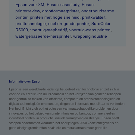
Epson voor 3M
,
Epson-casestudy
,
Epson-
printerreview
,
grootformaatprinter
,
onderhoudsarme
printer
,
printen met hoge snelheid
,
printkwaliteit
,
printtechnologie
,
snel drogende printer
,
SureColor
R5000
,
voertuigwrapbedrijf
,
voertuigwraps printen
,
watergebaseerde-harsprinter
,
wrappingindustrie
Informatie over Epson
Epson is een wereldwijde leider op het gebied van technologie en zet zich in
voor de co-creatie van duurzaamheid en het verrijken van gemeenschappen
door gebruik te maken van efficiënte, compacte en precisietechnologieën en
digitale technologieën om mensen, dingen en informatie met elkaar te verbinden.
Het bedrijf richt zich op het oplossen van maatschappelijke problemen door
innovaties op het gebied van printen thuis en op kantoor, commercieel en
industrieel printen, in productie, visuele vormgeving en lifestyle. Epson heeft
stappen ondernomen waarmee het bedrijf tegen 2050 koolstofnegatief is en
geen eindige grondstoffen zoals olie en metaalertsen meer gebruikt.