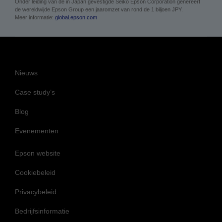
Onder leiding van de in Japan gevestigde Seiko Epson Corporation genereert
de wereldwijde Epson Group een jaaromzet van rond de 1 biljoen JPY.
Meer informatie:
global.epson.com
Nieuws
Case study’s
Blog
Evenementen
Epson website
Cookiebeleid
Privacybeleid
Bedrijfsinformatie