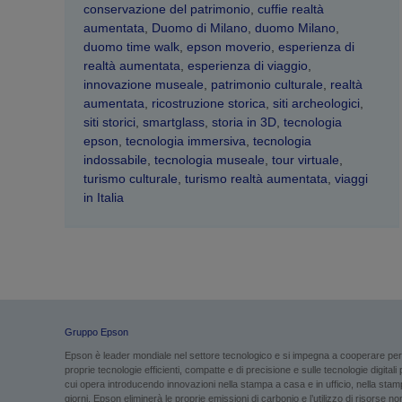
conservazione del patrimonio
,
cuffie realtà
aumentata
,
Duomo di Milano
,
duomo Milano
,
duomo time walk
,
epson moverio
,
esperienza di
realtà aumentata
,
esperienza di viaggio
,
innovazione museale
,
patrimonio culturale
,
realtà
aumentata
,
ricostruzione storica
,
siti archeologici
,
siti storici
,
smartglass
,
storia in 3D
,
tecnologia
epson
,
tecnologia immersiva
,
tecnologia
indossabile
,
tecnologia museale
,
tour virtuale
,
turismo culturale
,
turismo realtà aumentata
,
viaggi
in Italia
Gruppo Epson
Epson è leader mondiale nel settore tecnologico e si impegna a cooperare per g
proprie tecnologie efficienti, compatte e di precisione e sulle tecnologie digital
cui opera introducendo innovazioni nella stampa a casa e in ufficio, nella stampa
giorni. Epson eliminerà le proprie emissioni di carbonio e l’utilizzo di risorse non 