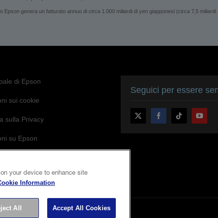
son genera un fatturato annuo di circa 1.000 miliardi di yen giapponesi (circa 7,5 miliardi
ipale di Epson
Seguici per essere sem
ni sui cookie
a sulla Privacy
oni su Epson
di Epson per l’accessibilità
 on your device to enhance site
Cookie Information
ject All
Accept All Cookies