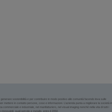
enerare sostenibilità e per contribuire in modo positivo alle comunità facendo leva sulle
i per mettere in contatto persone, cose e informazioni. L’azienda punta a migliorare la società i
 commerciale e industriale, nel manifatturiero, nel visual imaging nonché nella vita di tutti i
rinnovabili, quali petrolio e metallo, entro il 2050.