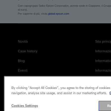
Con capogruppo Seiko Epson Corporation, avente sede in Giappone, il Gruppo Ep
di euro).
Per saperne di più, visita
global.epson.com
Novità
Sito princ
Case history
Informazio
Blog
Informativ
Eventi
Informazi
L’impegno 
By clicking “Accept All Cookies”, you agree to the storing of cookies
navigation, analyse site usage, and assist in our marketing efforts.
Cookies Settings
Re