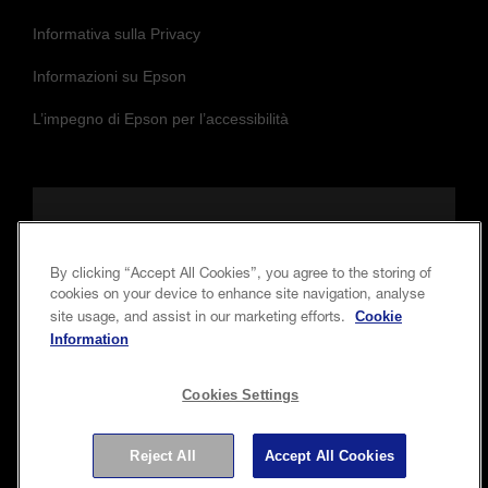
Informativa sulla Privacy
Informazioni su Epson
L’impegno di Epson per l’accessibilità
Seguici per essere sempre aggiornato e in
contatto con noi
By clicking “Accept All Cookies”, you agree to the storing of
cookies on your device to enhance site navigation, analyse
Cookie
site usage, and assist in our marketing efforts.
Information
Cookies Settings
Reject All
Accept All Cookies
Copyright © 2026 Seiko Epson Corporation. Tutti i diritti
riservati.