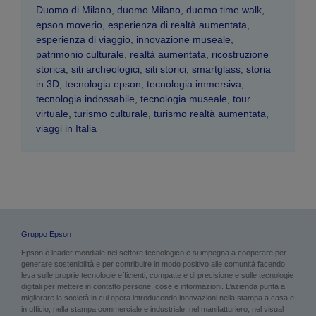
Duomo di Milano
,
duomo Milano
,
duomo time walk
,
epson moverio
,
esperienza di realtà aumentata
,
esperienza di viaggio
,
innovazione museale
,
patrimonio culturale
,
realtà aumentata
,
ricostruzione
storica
,
siti archeologici
,
siti storici
,
smartglass
,
storia
in 3D
,
tecnologia epson
,
tecnologia immersiva
,
tecnologia indossabile
,
tecnologia museale
,
tour
virtuale
,
turismo culturale
,
turismo realtà aumentata
,
viaggi in Italia
Gruppo Epson
Epson è leader mondiale nel settore tecnologico e si impegna a cooperare per
generare sostenibilità e per contribuire in modo positivo alle comunità facendo
leva sulle proprie tecnologie efficienti, compatte e di precisione e sulle tecnologie
digitali per mettere in contatto persone, cose e informazioni. L’azienda punta a
migliorare la società in cui opera introducendo innovazioni nella stampa a casa e
in ufficio, nella stampa commerciale e industriale, nel manifatturiero, nel visual