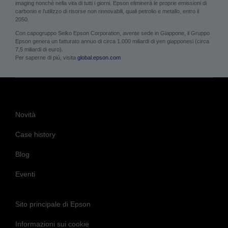
imaging nonché nella vita di tutti i giorni. Epson eliminerà le proprie emissioni di
carbonio e l’utilizzo di risorse non rinnovabili, quali petrolio e metallo, entro il
2050.
Con capogruppo Seiko Epson Corporation, avente sede in Giappone, il Gruppo
Epson genera un fatturato annuo di circa 1.000 miliardi di yen giapponesi (circa
7,5 miliardi di euro).
Per saperne di più, visita
global.epson.com
Novità
Case history
Blog
Eventi
Sito principale di Epson
Informazioni sui cookie