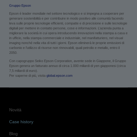
Gruppo Epson
Epson è leader mondiale nel settore tecnologico e si impegna a cooperare per
generare sostenibilità e per contribuire in modo positivo alle comunità facendo
leva sulle proprie tecnologie efficienti, compatte e di precisione e sulle tecnologie
digitali per mettere in contatto persone, cose e informazioni. L’azienda punta a
migliorare la società in cui opera introducendo innovazioni nella stampa a casa e
in ufficio, nella stampa commerciale e industriale, nel manifatturiero, nel visual
imaging nonché nella vita di tutti i giorni. Epson eliminerà le proprie emissioni di
carbonio e l’utilizzo di risorse non rinnovabili, quali petrolio e metallo, entro il
2050.
Con capogruppo Seiko Epson Corporation, avente sede in Giappone, il Gruppo
Epson genera un fatturato annuo di circa 1.000 miliardi di yen giapponesi (circa
7,5 miliardi di euro).
Per saperne di più, visita
global.epson.com
Novità
Case history
Blog