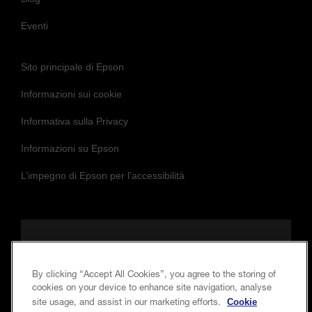
Eventi
Sito principale di Epson
Informazioni sui cookie
Informativa sulla Privacy
Informazioni su Epson
L’impegno di Epson per l’accessibilità
Seguici per essere sempre aggiornato e in
contatto con noi
By clicking “Accept All Cookies”, you agree to the storing of
cookies on your device to enhance site navigation, analyse
Cookie
site usage, and assist in our marketing efforts.