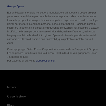
Gruppo Epson
Epson è leader mondiale nel settore tecnologico e si impegna a cooperare per
generare sostenibilità e per contribuire in modo positivo alle comunità facendo
leva sulle proprie tecnologie efficienti, compatte e di precisione e sulle tecnologie
digitali per mettere in contatto persone, cose e informazioni. L’azienda punta a
migliorare la società in cui opera introducendo innovazioni nella stampa a casa e
in ufficio, nella stampa commerciale e industriale, nel manifatturiero, nel visual
imaging nonché nella vita di tutti i giorni. Epson eliminerà le proprie emissioni di
carbonio e l’utilizzo di risorse non rinnovabili, quali petrolio e metallo, entro il
2050.
Con capogruppo Seiko Epson Corporation, avente sede in Giappone, il Gruppo
Epson genera un fatturato annuo di circa 1.000 miliardi di yen giapponesi (circa
7,5 miliardi di euro).
Per saperne di più, visita
global.epson.com
Novità
Case history
Blog