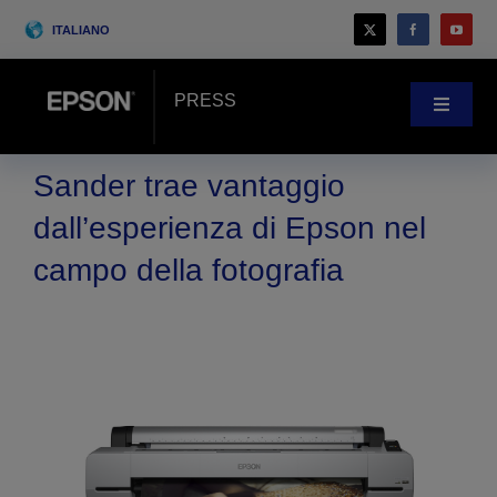
Skip
ITALIANO
to
content
PRESS
Toggle
Navigat
Novità
Sander trae vantaggio
dall’esperienza di Epson nel
Case history
campo della fotografia
Blog
Eventi
Search
for: