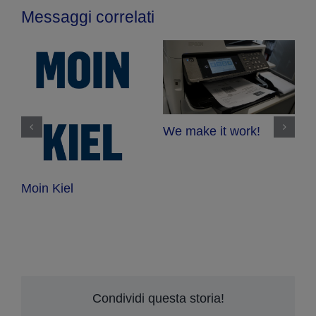
Messaggi correlati
We make it work!
ie
Moin Kiel
O
fü
Condividi questa storia!