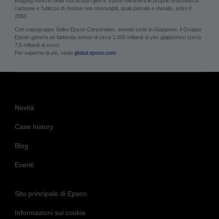
imaging nonché nella vita di tutti i giorni. Epson eliminerà le proprie emissioni di
carbonio e l’utilizzo di risorse non rinnovabili, quali petrolio e metallo, entro il
2050.
Con capogruppo Seiko Epson Corporation, avente sede in Giappone, il Gruppo
Epson genera un fatturato annuo di circa 1.000 miliardi di yen giapponesi (circa
7,5 miliardi di euro).
Per saperne di più, visita
global.epson.com
Novità
Case history
Blog
Eventi
Sito principale di Epson
Informazioni sui cookie