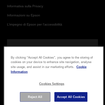
Informativa sulla Privacy
Informazioni su Epson
L’impegno di Epson per l’accessibilità
Seguici per essere sempre aggiornato e in
contatto con noi
By clicking “Accept All Cookies”, you agree to the storing of
cookies on your device to enhance site navigation, analyse
Cookie
site usage, and assist in our marketing efforts.
Information
Cookies Settings
Copyright © 2026 Seiko Epson Corporation. Tutti i diritti
Reject All
Accept All Cookies
riservati.