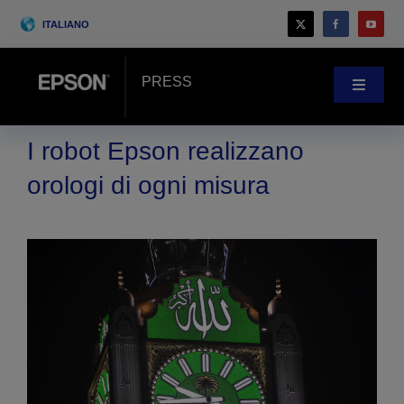
Skip
ITALIANO
to
content
PRESS
Toggle
Navigat
Novità
I robot Epson realizzano
orologi di ogni misura
Case history
Blog
Eventi
Search
for: