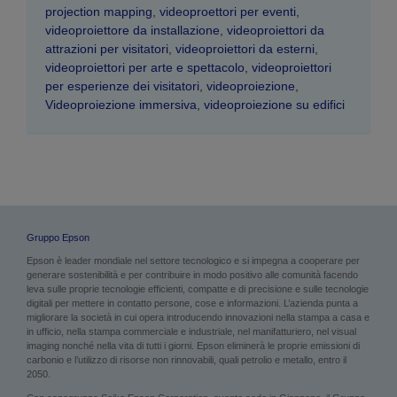
projection mapping
,
videoproettori per eventi
,
videoproiettore da installazione
,
videoproiettori da
attrazioni per visitatori
,
videoproiettori da esterni
,
videoproiettori per arte e spettacolo
,
videoproiettori
per esperienze dei visitatori
,
videoproiezione
,
Videoproiezione immersiva
,
videoproiezione su edifici
Gruppo Epson
Epson è leader mondiale nel settore tecnologico e si impegna a cooperare per
generare sostenibilità e per contribuire in modo positivo alle comunità facendo
leva sulle proprie tecnologie efficienti, compatte e di precisione e sulle tecnologie
digitali per mettere in contatto persone, cose e informazioni. L’azienda punta a
migliorare la società in cui opera introducendo innovazioni nella stampa a casa e
in ufficio, nella stampa commerciale e industriale, nel manifatturiero, nel visual
imaging nonché nella vita di tutti i giorni. Epson eliminerà le proprie emissioni di
carbonio e l’utilizzo di risorse non rinnovabili, quali petrolio e metallo, entro il
2050.