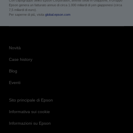
Con capogruppo Seiko Epson Corporation, avente sede in Giappone, il Gruppo
Epson genera un fatturato annuo di circa 1.000 miliardi di yen giapponesi (circa
7,5 miliardi di euro).
Per saperne di più, visita
global.epson.com
Novità
Case history
Blog
Eventi
Sito principale di Epson
Informativa sui cookie
Informazioni su Epson