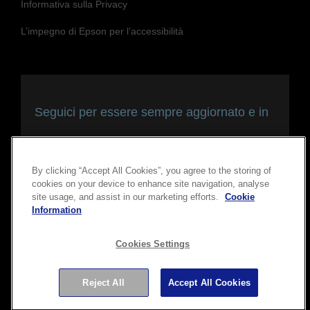
Informativa sulla Privacy
L’impegno di Epson per l’accessibilità
Seguici per essere sempre aggiornato e in
contatto con noi
By clicking “Accept All Cookies”, you agree to the storing of
cookies on your device to enhance site navigation, analyse
site usage, and assist in our marketing efforts.
Cookie
Information
Cookies Settings
Copyright © 2026 Seiko Epson Corporation. Tutti i diritti
Reject All
Accept All Cookies
riservati.