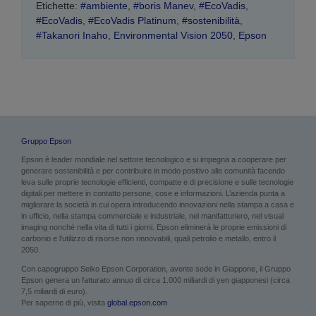
Etichette:
#ambiente
,
#boris Manev
,
#EcoVadis
,
#EcoVadis
,
#EcoVadis Platinum
,
#sostenibilità
,
#Takanori Inaho
,
Environmental Vision 2050
,
Epson
Gruppo Epson
Epson è leader mondiale nel settore tecnologico e si impegna a cooperare per
generare sostenibilità e per contribuire in modo positivo alle comunità facendo
leva sulle proprie tecnologie efficienti, compatte e di precisione e sulle tecnologie
digitali per mettere in contatto persone, cose e informazioni. L’azienda punta a
migliorare la società in cui opera introducendo innovazioni nella stampa a casa e
in ufficio, nella stampa commerciale e industriale, nel manifatturiero, nel visual
imaging nonché nella vita di tutti i giorni. Epson eliminerà le proprie emissioni di
carbonio e l’utilizzo di risorse non rinnovabili, quali petrolio e metallo, entro il
2050.
Con capogruppo Seiko Epson Corporation, avente sede in Giappone, il Gruppo
Epson genera un fatturato annuo di circa 1.000 miliardi di yen giapponesi (circa
7,5 miliardi di euro).
Per saperne di più, visita
global.epson.com