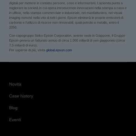
digitali per mettere in contatto persone, cose e informazioni. L’azienda punta a
migliorare la società in cui opera introducendo innovazioni nella stampa a casa e
in ufficio, nella stampa commerciale e industriale, nel manifatturiero, nel visual
imaging nonché nella vita di tutti i giorni. Epson eliminerà le proprie emissioni di
carbonio e l’utilizzo di risorse non rinnovabili, quali petrolio e metallo, entro il
2050.
Con capogruppo Seiko Epson Corporation, avente sede in Giappone, il Gruppo
Epson genera un fatturato annuo di circa 1.000 miliardi di yen giapponesi (circa
7,5 miliardi di euro).
Per saperne di più, visita
global.epson.com
Novità
Case history
Blog
Eventi