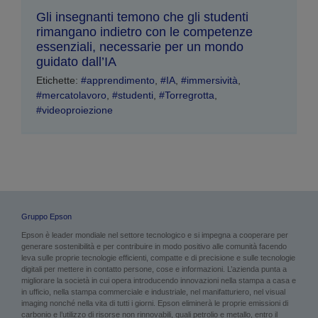
Gli insegnanti temono che gli studenti
rimangano indietro con le competenze
essenziali, necessarie per un mondo
guidato dall’IA
Etichette:
#apprendimento
,
#IA
,
#immersività
,
#mercatolavoro
,
#studenti
,
#Torregrotta
,
#videoproiezione
Gruppo Epson
Epson è leader mondiale nel settore tecnologico e si impegna a cooperare per
generare sostenibilità e per contribuire in modo positivo alle comunità facendo
leva sulle proprie tecnologie efficienti, compatte e di precisione e sulle tecnologie
digitali per mettere in contatto persone, cose e informazioni. L’azienda punta a
migliorare la società in cui opera introducendo innovazioni nella stampa a casa e
in ufficio, nella stampa commerciale e industriale, nel manifatturiero, nel visual
imaging nonché nella vita di tutti i giorni. Epson eliminerà le proprie emissioni di
carbonio e l’utilizzo di risorse non rinnovabili, quali petrolio e metallo, entro il