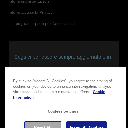
Informazioni su Epson
Informativa sulla Privacy
L’impegno di Epson per l’accessibilità
Seguici per essere sempre aggiornato e in
contatto con noi
By clicking “Accept All Cookies”, you agree to the storing of
cookies on your device to enhance site navigation, analyse
site usage, and assist in our marketing efforts.
Cookie
Information
Cookies Settings
Copyright © 2026 Seiko Epson Corporation. Tutti i diritti
Reject All
Accept All Cookies