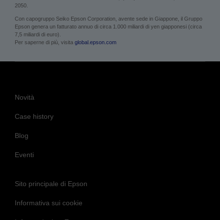
2050.
Con capogruppo Seiko Epson Corporation, avente sede in Giappone, il Gruppo
Epson genera un fatturato annuo di circa 1.000 miliardi di yen giapponesi (circa
7,5 miliardi di euro).
Per saperne di più, visita
global.epson.com
Novità
Case history
Blog
Eventi
Sito principale di Epson
Informativa sui cookie