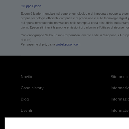
Gruppo Epson
Epson è leader mondiale nel settore tecnologico e si impegna a cooperare per g
proprie tecnologie efficienti, compatte e di precisione e sulle tecnologie digital
cui opera introducendo innovazioni nella stampa a casa e in ufficio, nella stampa
giorni. Epson eliminerà le proprie emissioni di carbonio e l’utilizzo di risorse non 
Con capogruppo Seiko Epson Corporation, avente sede in Giappone, il Gruppo Ep
di euro).
Per saperne di più, visita
global.epson.com
Novità
Sito princ
Case history
Informativ
Blog
Informazi
Eventi
Informativ
L’impegno 