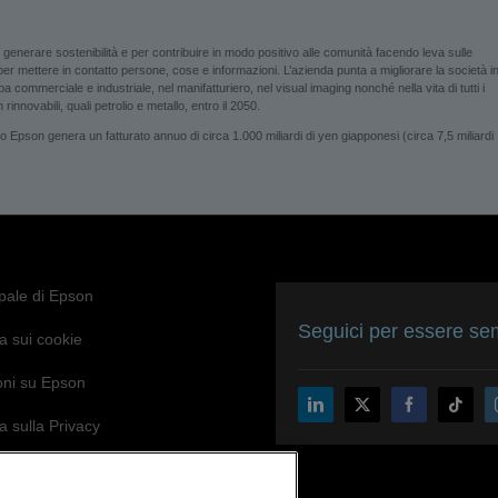
enerare sostenibilità e per contribuire in modo positivo alle comunità facendo leva sulle
i per mettere in contatto persone, cose e informazioni. L’azienda punta a migliorare la società i
 commerciale e industriale, nel manifatturiero, nel visual imaging nonché nella vita di tutti i
rinnovabili, quali petrolio e metallo, entro il 2050.
son genera un fatturato annuo di circa 1.000 miliardi di yen giapponesi (circa 7,5 miliardi
ipale di Epson
Seguici per essere sem
a sui cookie
oni su Epson
a sulla Privacy
di Epson per l’accessibilità