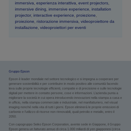
immersiva
,
esperienza interattiva
,
event projectors
,
immersive dining
,
immersive experience
,
installation
projector
,
interactive experience
,
proiezione
,
proiezione
,
ristorazione immersiva
,
videoproiettore da
installazione
,
videoproiettori per eventi
Gruppo Epson
Epson è leader mondiale nel settore tecnologico e si impegna a cooperare per
generare sostenibilità e per contribuire in modo positivo alle comunità facendo
leva sulle proprie tecnologie efficienti, compatte e di precisione e sulle tecnologie
digitali per mettere in contatto persone, cose e informazioni. L’azienda punta a
migliorare la società in cui opera introducendo innovazioni nella stampa a casa e
in ufficio, nella stampa commerciale e industriale, nel manifatturiero, nel visual
imaging nonché nella vita di tutti i giorni. Epson eliminerà le proprie emissioni di
carbonio e l’utilizzo di risorse non rinnovabili, quali petrolio e metallo, entro il
2050.
Con capogruppo Seiko Epson Corporation, avente sede in Giappone, il Gruppo
Epson genera un fatturato annuo di circa 1.000 miliardi di yen giapponesi (circa