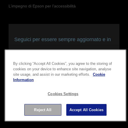
L’impegno di Epson per l’accessibilità
Seguici per essere sempre aggiornato e in
contatto con noi
By clicking “Accept All Cookies”, you agree to the storing of
cookies on your device to enhance site navigation, analyse
site usage, and assist in our marketing efforts.
Cookie
Information
Cookies Settings
Reject All
Accept All Cookies
Copyright © 2026 Seiko Epson Corporation. Tutti i diritti
riservati.