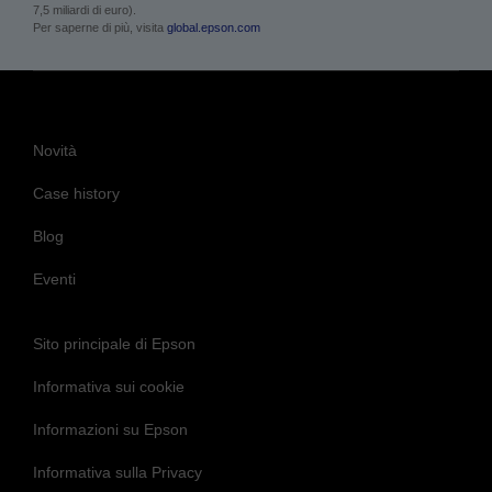
7,5 miliardi di euro).
Per saperne di più, visita
global.epson.com
Novità
Case history
Blog
Eventi
Sito principale di Epson
Informativa sui cookie
Informazioni su Epson
Informativa sulla Privacy