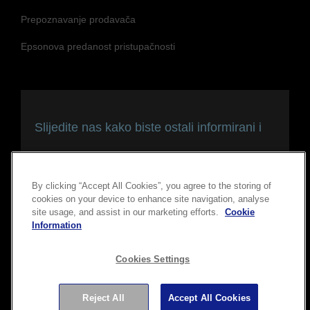
Prepoznavanje prodavača
Epsonova predanost pristupačnosti
Slijedite nas kako biste ostali informirani i
povezani
By clicking “Accept All Cookies”, you agree to the storing of
cookies on your device to enhance site navigation, analyse
site usage, and assist in our marketing efforts.
Cookie
Information
Cookies Settings
Reject All
Accept All Cookies
Copyright © 2026 Seiko Epson Corporation. Sva prava