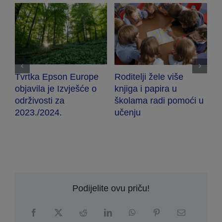
Tvrtka Epson Europe
Roditelji žele više
E
objavila je Izvješće o
knjiga i papira u
n
 u
održivosti za
školama radi pomoći u
l
2023./2024.
učenju
d
Podijelite ovu priču!