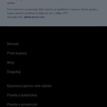
godine.
Pod vodstvom korporacije Seiko Epson sa sjedištem u Japanu, Epson grupa u
svijetu generira godišnju prodaju od oko 1 bilijun JPY.
Saznajte više:
global.epson.com
Novosti
Priče kupaca
Blog
Događaji
Epsonovo glavno web-mjesto
Pravila o kolačićima
Pravila o privatnosti