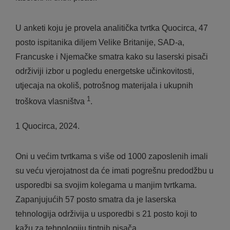
U anketi koju je provela analitička tvrtka Quocirca, 47
posto ispitanika diljem Velike Britanije, SAD-a,
Francuske i Njemačke smatra kako su laserski pisači
održiviji izbor u pogledu energetske učinkovitosti,
utjecaja na okoliš, potrošnog materijala i ukupnih
1
troškova vlasništva
.
1 Quocirca, 2024.
Oni u većim tvrtkama s više od 1000 zaposlenih imali
su veću vjerojatnost da će imati pogrešnu predodžbu u
usporedbi sa svojim kolegama u manjim tvrtkama.
Zapanjujućih 57 posto smatra da je laserska
tehnologija održivija u usporedbi s 21 posto koji to
kažu za tehnologiju tintnih pisača.