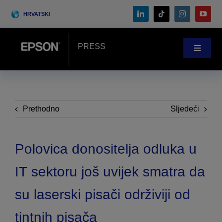
Skip
HRVATSKI
to
content
PRESS
Toggle
Navigat
Novosti
Priče kupaca
Prethodno
Sljedeći
Blog
Polovica donositelja odluka u
IT sektoru još uvijek smatra da
Događaji
su laserski pisači održiviji od
Search
tintnih pisača
for: