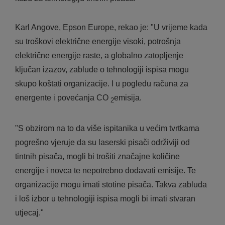
Karl Angove, Epson Europe, rekao je: "U vrijeme kada
su troškovi električne energije visoki, potrošnja
električne energije raste, a globalno zatopljenje
ključan izazov, zablude o tehnologiji ispisa mogu
skupo koštati organizacije. I u pogledu računa za
energente i povećanja CO
emisija.
2
"S obzirom na to da više ispitanika u većim tvrtkama
pogrešno vjeruje da su laserski pisači održiviji od
tintnih pisača, mogli bi trošiti značajne količine
energije i novca te nepotrebno dodavati emisije. Te
organizacije mogu imati stotine pisača. Takva zabluda
i loš izbor u tehnologiji ispisa mogli bi imati stvaran
utjecaj."