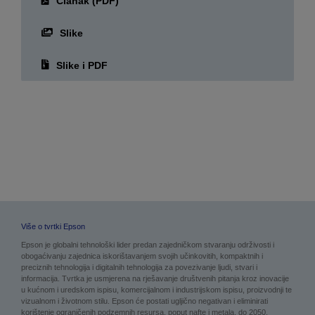
Članak (PDF)
Slike
Slike i PDF
Više o tvrtki Epson
Epson je globalni tehnološki lider predan zajedničkom stvaranju održivosti i
obogaćivanju zajednica iskorištavanjem svojih učinkovitih, kompaktnih i
preciznih tehnologija i digitalnih tehnologija za povezivanje ljudi, stvari i
informacija. Tvrtka je usmjerena na rješavanje društvenih pitanja kroz inovacije
u kućnom i uredskom ispisu, komercijalnom i industrijskom ispisu, proizvodnji te
vizualnom i životnom stilu. Epson će postati ugljično negativan i eliminirati
korištenje ograničenih podzemnih resursa, poput nafte i metala, do 2050.