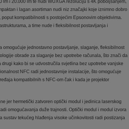
0 lm i 20.000 lm te nudi WUXGA rezoluciju s 4K poboljšanjem,
aktan i lagan asortiman nudi niz značajki koje iznimno dobro
ja, poput kompatibilnosti s postojećim Epsonovim objektivima.
astrukturama, a time nude i fleksibilnost postavljanja i
a omogućuje jednostavno postavljanje, slaganje, fleksibilnost
nologije obrade za slaganje bez upotrebe računala, što znači da
 drugi kako bi se udvostručila svjetlina bez upotrebe vanjske
onalnost NFC radi jednostavnije instalacije, što omogućuje
ređaja kompatibilnih s NFC-om čak i kada je projektor
ne jer hermetički zatvoren optički modul i jedinica laserskog
radi omogućavanja duže trajnosti. Optički modul i modul izvora
a sustav tekućeg hlađenja visoke učinkovitosti radi postizanja