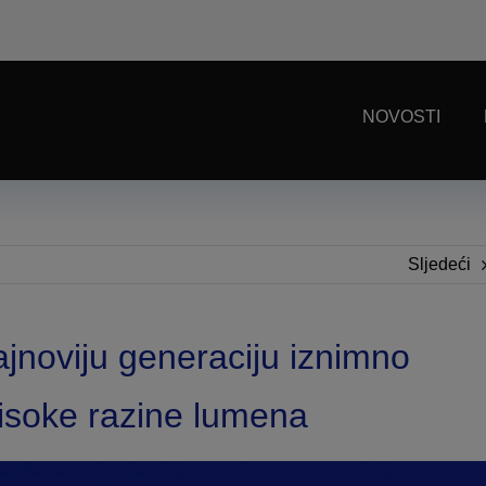
NOVOSTI
Sljedeći
ajnoviju generaciju iznimno
isoke razine lumena