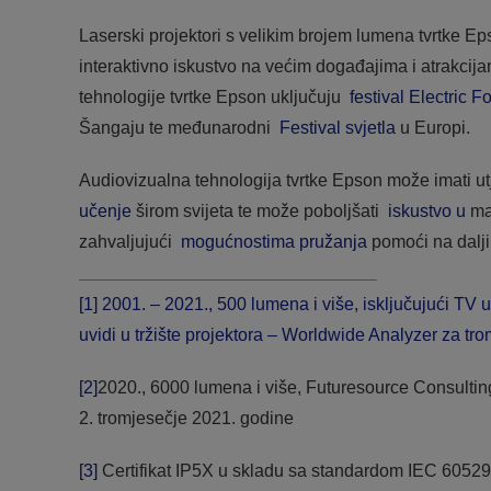
Laserski projektori s velikim brojem lumena tvrtke E
interaktivno iskustvo na većim događajima i atrakcija
tehnologije tvrtke Epson uključuju
festival Electric F
Šangaju te međunarodni
Festival svjetla
u Europi.
Audiovizualna tehnologija tvrtke Epson može imati u
učenje
širom svijeta te može poboljšati
iskustvo u
mal
zahvaljujući
mogućnostima pružanja
pomoći na dalji
[1]
2001. – 2021., 500 lumena i više, isključujući TV
uvidi u tržište projektora – Worldwide Analyzer za tr
[2]
2020., 6000 lumena i više, Futuresource Consulting
2. tromjesečje 2021. godine
[3]
Certifikat IP5X u skladu sa standardom IEC 60529. 