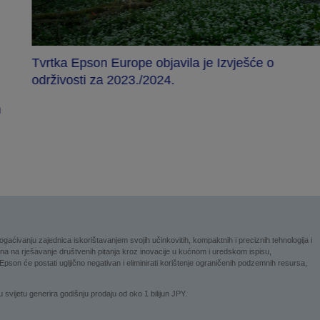
Tvrtka Epson Europe objavila je Izvješće o
održivosti za 2023./2024.
m
ogaćivanju zajednica iskorištavanjem svojih učinkovitih, kompaktnih i preciznih tehnologija i
jerena na rješavanje društvenih pitanja kroz inovacije u kućnom i uredskom ispisu,
 Epson će postati ugljično negativan i eliminirati korištenje ograničenih podzemnih resursa,
ijetu generira godišnju prodaju od oko 1 bilijun JPY.