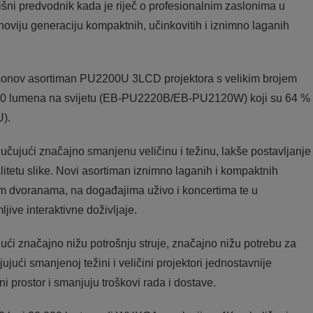
žišni predvodnik kada je riječ o profesionalnim zaslonima u
jnoviju generaciju kompaktnih, učinkovitih i iznimno laganih
sonov asortiman PU2200U 3LCD projektora s velikim brojem
000 lumena na svijetu (EB-PU2220B/EB-PU2120W) koji su 64 %
U).
učujući značajno smanjenu veličinu i težinu, lakše postavljanje
alitetu slike. Novi asortiman iznimno laganih i kompaktnih
ikim dvoranama, na događajima uživo i koncertima te u
ive interaktivne doživljaje.
ući značajno nižu potrošnju struje, značajno nižu potrebu za
jući smanjenoj težini i veličini projektori jednostavnije
ni prostor i smanjuju troškovi rada i dostave.