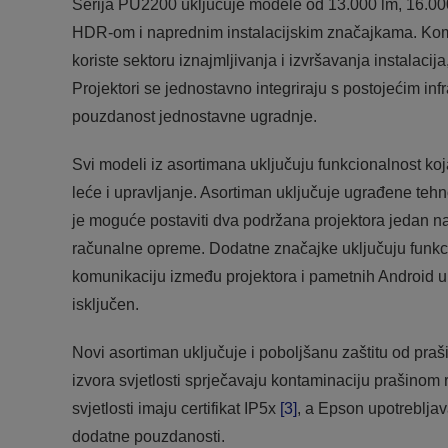
Serija PU2200 uključuje modele od 13.000 lm, 16.00
HDR-om i naprednim instalacijskim značajkama. Komp
koriste sektoru iznajmljivanja i izvršavanja instalaci
Projektori se jednostavno integriraju s postojećim infr
pouzdanost jednostavne ugradnje.
Svi modeli iz asortimana uključuju funkcionalnost koj
leće i upravljanje. Asortiman uključuje ugrađene teh
je moguće postaviti dva podržana projektora jedan na
računalne opreme. Dodatne značajke uključuju funkci
komunikaciju između projektora i pametnih Android u
isključen.
Novi asortiman uključuje i poboljšanu zaštitu od praši
izvora svjetlosti sprječavaju kontaminaciju prašinom 
svjetlosti imaju certifikat IP5x
[3]
, a Epson upotrebljav
dodatne pouzdanosti.