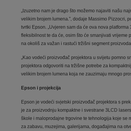
„Izuzetno nam je drago što možemo najaviti našu najn
velikim brojem lumena.”, dodaje Massimo Pizzocri, po
tvrtki Epson. „Uvjeren sam da će ova nova platforma 3
fleksibilnost te da će, osim što će smanjivati vrijeme p
na okoliš za važan i rastući tržišni segment proizvod
„Kao vodeći proizvođač projektora u svijetu pomno sm
projektora odgovoriti na tržišne potrebe za kompaktni
velikim brojem lumena koja ne zauzimaju mnogo pros
Epson i projekcija
Epson je vodeći svjetski proizvođač projektora s preko
je za proizvodnju kompaktne i svestrane 3LCD lasersk
škole i maloprodajne trgovine te tehnologija koje se
za zabavu, muzejima, galerijama, događajima na otvor