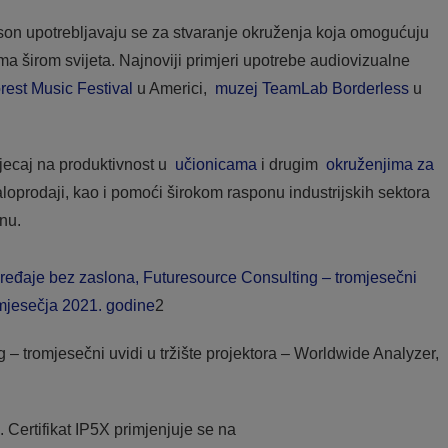
pson upotrebljavaju se za stvaranje okruženja koja omogućuju
ma širom svijeta. Najnoviji primjeri upotrebe audiovizualne
orest Music Festival
u Americi,
muzej TeamLab Borderless
u
tjecaj na produktivnost u
učionicama
i drugim
okruženjima za
oprodaji, kao i pomoći širokom rasponu industrijskih sektora
nu.
 uređaje bez zaslona, Futuresource Consulting – tromjesečni
omjesečja 2021. godine
2
 – tromjesečni uvidi u tržište projektora – Worldwide Analyzer,
Certifikat IP5X primjenjuje se na