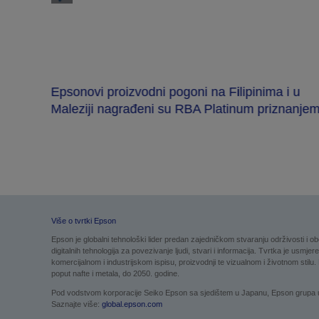
lj 4K
a za
Epsonovi proizvodni pogoni na Filipinima i u
Maleziji nagrađeni su RBA Platinum priznanje
Više o tvrtki Epson
Epson je globalni tehnološki lider predan zajedničkom stvaranju održivosti i ob
digitalnih tehnologija za povezivanje ljudi, stvari i informacija. Tvrtka je usm
komercijalnom i industrijskom ispisu, proizvodnji te vizualnom i životnom stilu.
poput nafte i metala, do 2050. godine.
Pod vodstvom korporacije Seiko Epson sa sjedištem u Japanu, Epson grupa u sv
Saznajte više:
global.epson.com