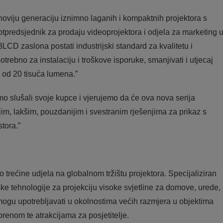
oviju generaciju iznimno laganih i kompaktnih projektora s
tpredsjednik za prodaju videoprojektora i odjela za marketing 
LCD zaslona postati industrijski standard za kvalitetu i
otrebno za instalaciju i troškove isporuke, smanjivati i utjecaj
a od 20 tisuća lumena.”
o slušali svoje kupce i vjerujemo da će ova nova serija
jim, lakšim, pouzdanijim i svestranim rješenjima za prikaz s
tora.”
 trećine udjela na globalnom tržištu projektora. Specijaliziran
e tehnologije za projekciju visoke svjetline za domove, urede,
 mogu upotrebljavati u okolnostima većih razmjera u objektima
enom te atrakcijama za posjetitelje.