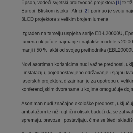
Epson, vodeći svjetski proizvođač projektora
[1]
te tr
Europi, Bliskom istoku i Africi
[2]
, porinuo je svoju na
3LCD projektora s velikim brojem lumena.
Izgrađen na temelju uspjeha serije EB-L20000U, Ep
lumena uključuje najmanje i najlakše modele s 20.
manji i 50 % lakši od svojeg prethodnika (EBL20000
Novi asortiman korisnicima nudi važne prednosti, uklj
i instalaciju, pojednostavljeno održavanje i sjajnu kv
laserskih projektora dizajniran je za upotrebu u vel
konferencijskim dvoranama u kojima omogućuje dojmlj
Asortiman nudi značajne ekološke prednosti, uključuj
ambalažom te niži ugljični otisak budući da se zahvalju
spremaju, prevoze i postavljaju, čime se štedi skladiš