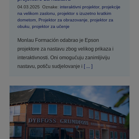
04.03.2025
Oznake:
interaktivni projektor
,
projekcije
na velikom zaslonu
,
projektor s izuzetno kratkim
dometom
,
Projektor za obrazovanje
,
projektor za
obuku
,
projektor za učenje
Monlau Formación odabrao je Epson
projektore za nastavu zbog velikog prikaza i
interaktivnosti. Oni omogućuju zanimljiviju
nastavu, potiču sudjelovanje i
[ ... ]