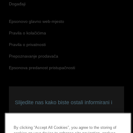
Događaji
Epsonovo glavno web-mjesto
Pravila o kolačićima
Pravila o privatnosti
Prepoznavanje prodavača
Epsonova predanost pristupačnosti
Slijedite nas kako biste ostali informirani i
povezani
By clicking “Accept All Cookies”, you agree to the storing of