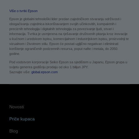
Više o tvrtki Epson
Epson je globalni tehnološki lider predan zajedničkom stvaranju održivosti i
obogaćivanju zajednica iskorištavanjem svojih učinkovitih, kompaktnih i
preciznih tehnologija i digitalnih tehnologija za povezivanje ljudi, stvari i
informacija. Tvrtka je usmjerena na rješavanje društvenih pitanja kroz inovacije
u kućnom i uredskom ispisu, komercijalnom i industrijskom ispisu, proizvodnji te
vizualnom i životnom stilu. Epson će postati ugljično negativan i eliminirati
korištenje ograničenih podzemnih resursa, poput nafte i metala, do 2050.
godine.
Pod vodstvom korporacije Seiko Epson sa sjedištem u Japanu, Epson grupa u
svijetu generira godišnju prodaju od oko 1 bilijun JPY.
Saznajte više:
global.epson.com
Novosti
Priče kupaca
Blog