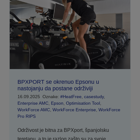
BPXPORT se okrenuo Epsonu u
nastojanju da postane održiviji
16.09.2025
Oznake:
#HeatFree
,
casestudy
,
Enterprise AMC
,
Epson
,
Optimisation Tool
,
WorkForce AMC
,
WorkForce Enterprise
,
WorkForce
Pro RIPS
Održivost je bitna za BPXport, španjolsku
teretanu, a to je razlog zašto su za svoje