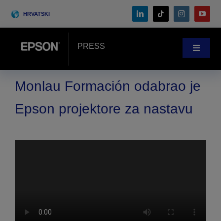
Skip
HRVATSKI
to
content
PRESS
Toggle
Navigat
Novosti
Monlau Formación odabrao je
Epson projektore za nastavu
Priče kupaca
Blog
Događaji
Search
for: