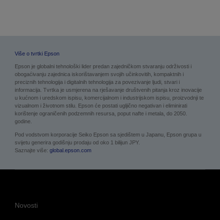
Više o tvrtki Epson
Epson je globalni tehnološki lider predan zajedničkom stvaranju održivosti i
obogaćivanju zajednica iskorištavanjem svojih učinkovitih, kompaktnih i
preciznih tehnologija i digitalnih tehnologija za povezivanje ljudi, stvari i
informacija. Tvrtka je usmjerena na rješavanje društvenih pitanja kroz inovacije
u kućnom i uredskom ispisu, komercijalnom i industrijskom ispisu, proizvodnji te
vizualnom i životnom stilu. Epson će postati ugljično negativan i eliminirati
korištenje ograničenih podzemnih resursa, poput nafte i metala, do 2050.
godine.
Pod vodstvom korporacije Seiko Epson sa sjedištem u Japanu, Epson grupa u
svijetu generira godišnju prodaju od oko 1 bilijun JPY.
Saznajte više:
global.epson.com
Novosti