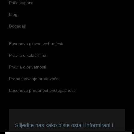
Priče kupaca
Blog
Događaji
Epsonovo glavno web-mjesto
Pravila o kolačićima
Pravila o privatnosti
Prepoznavanje prodavača
Epsonova predanost pristupačnosti
Slijedite nas kako biste ostali informirani i