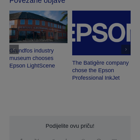
Povezane objave
Grundfos industry
o
museum chooses
The Batigère company
Is
Epson LightScene
chose the Epson
Professional InkJet
Podijelite ovu priču!