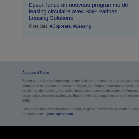
Epson lance un nouveau programme de
leasing circulaire avec BNP Paribas
Leasing Solutions
Mots clés:
#Coporate
,
#Leasing
À propos d’Epson
Epson est un leader technologique mondial qui se consacre à co-création de l
compactes et précises et ses technologies numériques pour connecter les perso
problèmes de société grâce à des innovations dans les domaines de l’impression
projection et les produits lifestyle. Epson deviendra négatif en carbone et élimin
2050.
Les ventes annuelles du groupe Epson, dirigé par l’entreprise japonaise Seiko
En savoir plus :
global.epson.com