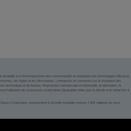
a durabilité et à l’enrichissement des communautés en exploitant ses technologies efficaces,
nnes, les objets et les informations. L’entreprise se concentre sur la résolution des
 domestique et de bureau, l’impression commerciale et industrielle, la fabrication, la
era l’utilisation de ressources souterraines épuisables telles que le pétrole et le métal d’ici à
 Epson Corporation, représentent à l’échelle mondiale environ 1 000 milliards de yens.