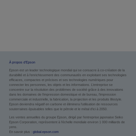
À propos d’Epson
Epson est un leader technologique mondial qui se consacre à co-création de la
durabilité et à l’enrichissement des communautés en exploitant ses technologies
efficaces, compactes et précises et ses technologies numériques pour
connecter les personnes, les objets et les informations. L’entreprise se
concentre sur la résolution des problèmes de société grâce à des innovations
dans les domaines de l’impression domestique et de bureau, l’impression
commerciale et industrielle, la fabrication, la projection et les produits lifestyle.
Epson deviendra négatif en carbone et éliminera l’utilisation de ressources
souterraines épuisables telles que le pétrole et le métal d’ici à 2050.
Les ventes annuelles du groupe Epson, dirigé par l’entreprise japonaise Seiko
Epson Corporation, représentent à l’échelle mondiale environ 1 000 milliards de
yens.
En savoir plus :
global.epson.com