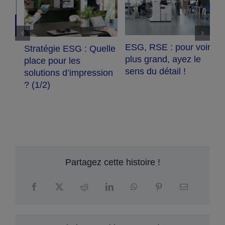
P
e
s
ESG, RSE : pour voir
le
Stratégie ESG : Quelle
d
plus grand, ayez le
place pour les
d
sens du détail !
n
solutions d’impression
a
? (1/2)
Partagez cette histoire !