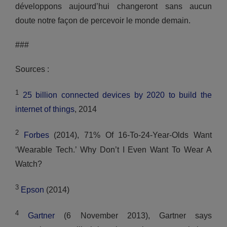
développons aujourd’hui changeront sans aucun
doute notre façon de percevoir le monde demain.
###
Sources :
1
25 billion connected devices by 2020 to build the
internet of things
, 2014
2
Forbes
(2014), 71% Of 16-To-24-Year-Olds Want
‘Wearable Tech.’ Why Don’t I Even Want To Wear A
Watch?
3
Epson
(2014)
4
Gartner
(6 November 2013), Gartner says