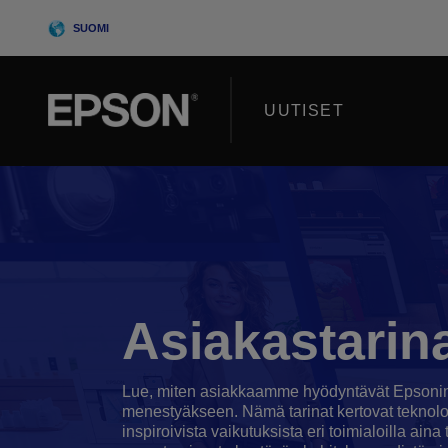
Skip
SUOMI
to
content
UUTISET
Asiakastarin
Lue, miten asiakkaamme hyödyntävät Epsonin
menestyäkseen. Nämä tarinat kertovat tekno
inspiroivista vaikutuksista eri toimialoilla ai