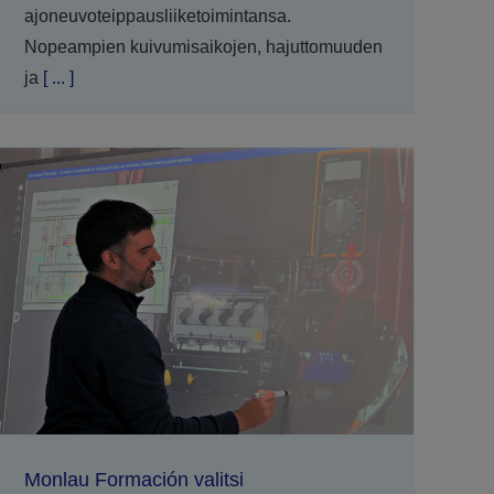
ajoneuvoteippausliiketoimintansa.
Nopeampien kuivumisaikojen, hajuttomuuden
ja
[ ... ]
Monlau Formación valitsi