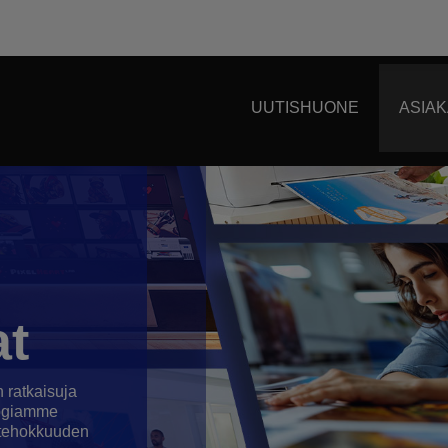
UUTISHUONE
ASIA
at
 ratkaisuja
logiamme
na tehokkuuden