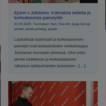
Epson x Julistamo: Kotimaista taidetta ja
korkeatasoista painotyötä
01.03.2025
Tunnisteet:
#art
,
Fine Art
,
large format
printer
,
photo printing
,
poster
Laadukkaat materiaalit ja korkeatasoinen
painotyö ovat taidejulisteiden verkkokauppa
Julistamon konseptin ytimessä. Siksi yritys
tarvitsi luotettavan ja korkealaatuisen
ratkaisun taidejulisteiden tuotantoon.–
[ ... ]