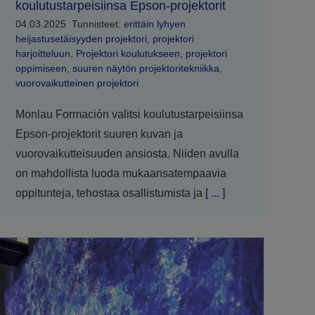
koulutustarpeisiinsa Epson-projektorit
04.03.2025
Tunnisteet:
erittäin lyhyen
heijastusetäisyyden projektori
,
projektori
harjoitteluun
,
Projektori koulutukseen
,
projektori
oppimiseen
,
suuren näytön projektoritekniikka
,
vuorovaikutteinen projektori
Monlau Formación valitsi koulutustarpeisiinsa
Epson-projektorit suuren kuvan ja
vuorovaikutteisuuden ansiosta. Niiden avulla
on mahdollista luoda mukaansatempaavia
oppitunteja, tehostaa osallistumista ja
[ ... ]