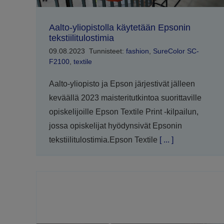
Aalto-yliopistolla käytetään Epsonin
tekstiilitulostimia
09.08.2023
Tunnisteet:
fashion
,
SureColor SC-
F2100
,
textile
Aalto-yliopisto ja Epson järjestivät jälleen
keväällä 2023 maisteritutkintoa suorittaville
opiskelijoille Epson Textile Print -kilpailun,
jossa opiskelijat hyödynsivät Epsonin
tekstiilitulostimia.Epson Textile
[ ... ]