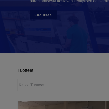
parantamisesta kestävän kehityksen edistämi
Lue lisää
Tuotteet