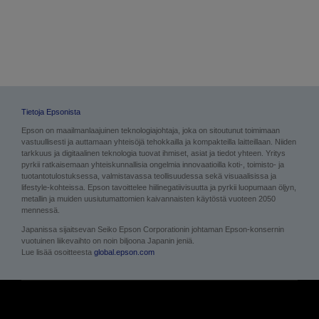
Tietoja Epsonista
Epson on maailmanlaajuinen teknologiajohtaja, joka on sitoutunut toimimaan
vastuullisesti ja auttamaan yhteisöjä tehokkailla ja kompakteilla laitteillaan. Niiden
tarkkuus ja digitaalinen teknologia tuovat ihmiset, asiat ja tiedot yhteen. Yritys
pyrkii ratkaisemaan yhteiskunnallisia ongelmia innovaatioilla koti-, toimisto- ja
tuotantotulostuksessa, valmistavassa teollisuudessa sekä visuaalisissa ja
lifestyle-kohteissa. Epson tavoittelee hiilinegatiivisuutta ja pyrkii luopumaan öljyn,
metallin ja muiden uusiutumattomien kaivannaisten käytöstä vuoteen 2050
mennessä.
Japanissa sijaitsevan Seiko Epson Corporationin johtaman Epson-konsernin
vuotuinen liikevaihto on noin biljoona Japanin jeniä.
Lue lisää osoitteesta
global.epson.com