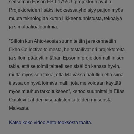
seitsemän Epson EB-L1755U -projektorin avulla.
Projektoreiden lisäksi teoksessa yhdistyy paljon myös
muuta teknologiaa kuten liikkeentunnistusta, tekoälyä
ja simulaatioalgoritmia.
”Silloin kun Ahto-teosta suunniteltiin ja rakennettiin
Ekho Collective toimesta, he testailivat eri projektoreita
ja silloin päädyttiin tähän Epsonin projektorimalliin sen
takia, että se toimii taiteellisen sisällön kanssa hyvin,
mutta myös sen takia, että Malvassa haluttiin että siinä
tilassa on hyvä toimiva malli, jota me voidaan käyttää
myös muuhun tarkoitukseen”, kertoo suunnittelija Elias
Outakivi Lahden visuaalisten taiteiden museosta
Malvasta.
Katso koko video Ahto-teoksesta täältä.