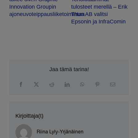
te
tulosteet merellä – Erik
Innovation Groupin
u
Thun AB valitsi
ajoneuvoteippausliiketoimintaa
t
Epsonin ja InfraComin
Jaa tämä tarina!
Kirjoittaja(t)
Riina Lyly-Yrjänäinen