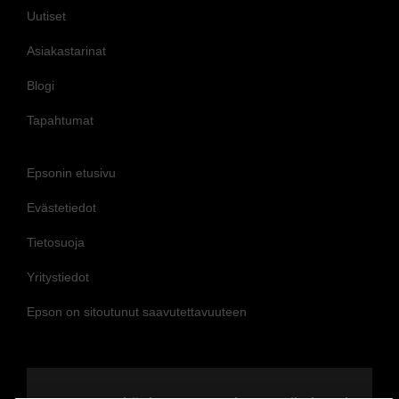
Uutiset
Asiakastarinat
Blogi
Tapahtumat
Epsonin etusivu
Evästetiedot
Tietosuoja
Yritystiedot
Epson on sitoutunut saavutettavuuteen