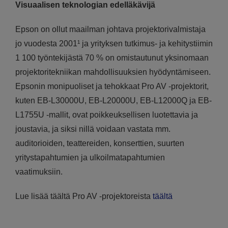
Visuaalisen teknologian edelläkävijä
Epson on ollut maailman johtava projektorivalmistaja
jo vuodesta 2001¹ ja yrityksen tutkimus- ja kehitystiimin
1 100 työntekijästä 70 % on omistautunut yksinomaan
projektoritekniikan mahdollisuuksien hyödyntämiseen.
Epsonin monipuoliset ja tehokkaat Pro AV -projektorit,
kuten EB-L30000U, EB-L20000U, EB-L12000Q ja EB-
L1755U -mallit, ovat poikkeuksellisen luotettavia ja
joustavia, ja siksi nillä voidaan vastata mm.
auditorioiden, teattereiden, konserttien, suurten
yritystapahtumien ja ulkoilmatapahtumien
vaatimuksiin.
Lue lisää täältä Pro AV -projektoreista
täältä