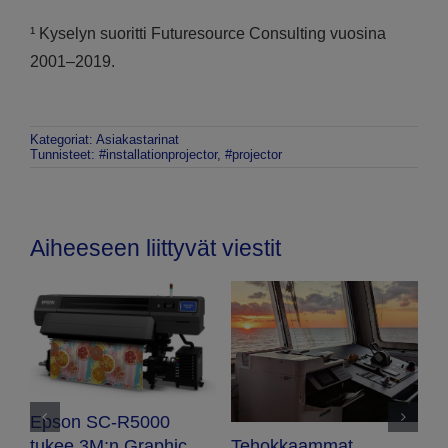
¹ Kyselyn suoritti Futuresource Consulting vuosina
2001–2019.
Kategoriat:
Asiakastarinat
Tunnisteet:
#installationprojector
,
#projector
Aiheeseen liittyvät viestit
Epson SC-R5000
E
Tehokkaammat
tukee 3M:n Graphic