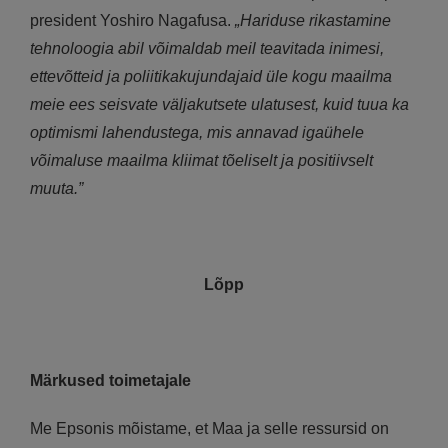
president Yoshiro Nagafusa.
„Hariduse rikastamine
tehnoloogia abil võimaldab meil teavitada inimesi,
ettevõtteid ja poliitikakujundajaid üle kogu maailma
meie ees seisvate väljakutsete ulatusest, kuid tuua ka
optimismi lahendustega, mis annavad igaühele
võimaluse maailma kliimat tõeliselt ja positiivselt
muuta.”
Lõpp
Märkused toimetajale
Me Epsonis mõistame, et Maa ja selle ressursid on