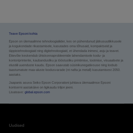
Epson on ülemaailmne tehnoloogialiider, kes on pühendunud jätkusuutlikkusele
ja kogukondade rikastamisele, kasutades oma tõhusaid, kompaktseid ja
täppistehnoloogiaid ning digitehnoloogiaid, et ühendada inimesi, asju ja teavet.
Ettevõte keskendub ühiskonnaprobleemide lahendamisele kodu- ja
kontoriprinterite, kaubandusliku ja tööstusliku printimise, tootmise, visuaalsete ja
elustiili uuenduste kaudu. Epson saavutab süsinikunegatiivsuse ning loobub
taastumatute maa-aluste loodusvarade (nt nafta ja metall) kasutamisest 2050.
aastaks.
Jaapanis asuva Seiko Epson Corporationi juhitava ülemaailmse Epsoni
kontserni aastakäive on ligikaudu triljon jeeni.
Lisateave:
global.epson.com
Uudised
Kliendilood
Blogi
Sündmused