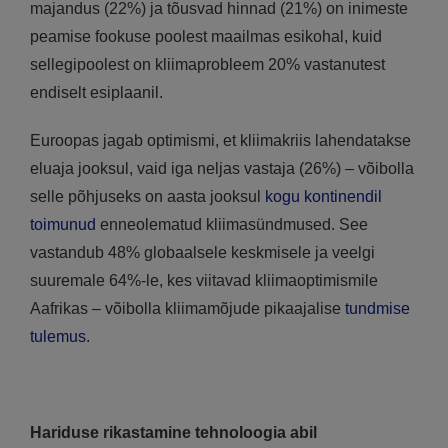
majandus (22%) ja tõusvad hinnad (21%) on inimeste
peamise fookuse poolest maailmas esikohal, kuid
sellegipoolest on kliimaprobleem 20% vastanutest
endiselt esiplaanil.
Euroopas jagab optimismi, et kliimakriis lahendatakse
eluaja jooksul, vaid iga neljas vastaja (26%) – võibolla
selle põhjuseks on aasta jooksul
kogu kontinendil
toimunud
enneolematud kliimasündmused. See
vastandub 48% globaalsele keskmisele ja veelgi
suuremale 64%-le, kes viitavad kliimaoptimismile
Aafrikas – võibolla kliimamõjude pikaajalise
tundmise
tulemus
.
Hariduse rikastamine tehnoloogia abil