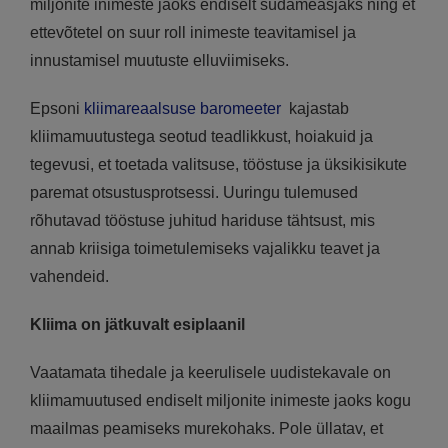
miljonite inimeste jaoks endiselt südameasjaks ning et
ettevõtetel on suur roll inimeste teavitamisel ja
innustamisel muutuste elluviimiseks.
Epsoni
kliimareaalsuse baromeeter
kajastab
kliimamuutustega seotud teadlikkust, hoiakuid ja
tegevusi, et toetada valitsuse, tööstuse ja üksikisikute
paremat otsustusprotsessi. Uuringu tulemused
rõhutavad tööstuse juhitud hariduse tähtsust, mis
annab kriisiga toimetulemiseks vajalikku teavet ja
vahendeid.
Kliima on jätkuvalt esiplaanil
Vaatamata tihedale ja keerulisele uudistekavale on
kliimamuutused endiselt miljonite inimeste jaoks kogu
maailmas peamiseks murekohaks. Pole üllatav, et