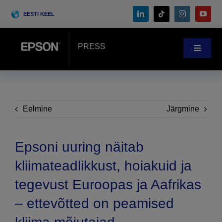
Skip
EESTI KEEL
to
content
PRESS
Toggle
Navigat
Uudistetuba
Kliendilood
Eelmine
Järgmine
Blogi
Epsoni uuring näitab
kliimateadlikkust, hoiakuid ja
Sündmused
tegevust Euroopas ja Aafrikas
– ettevõtted on peamised
Search
for: