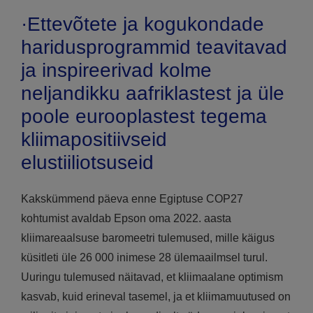
·Ettevõtete ja kogukondade
haridusprogrammid teavitavad
ja inspireerivad kolme
neljandikku aafriklastest ja üle
poole eurooplastest tegema
kliimapositiivseid
elustiiliotsuseid
Kakskümmend päeva enne Egiptuse COP27
kohtumist avaldab Epson oma 2022. aasta
kliimareaalsuse baromeetri tulemused, mille käigus
küsitleti üle 26 000 inimese 28 ülemaailmsel turul.
Uuringu tulemused näitavad, et kliimaalane optimism
kasvab, kuid erineval tasemel, ja et kliimamuutused on