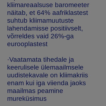
kliimareaalsuse baromeeter
näitab, et 64% aafriklastest
suhtub kliimamuutuste
lahendamisse positiivselt,
võrreldes vaid 26%-ga
eurooplastest
·Vaatamata tihedale ja
keerulisele ülemaailmsele
uudistekavale on kliimakriis
enam kui iga viienda jaoks
maailmas peamine
mureküsimus