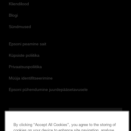
Epsoni peamine sait
Küpsiste poliitika
Privaatsuspoliitika
Müüja identifitseerimine
Epsoni pühendumine juurdepääsetavusele
Jälgige meid, et olla kursis ja ühenduses
By clicking “Accept All Cookies”, you agree to the storing of
cookies on your device to enhance site navigation, analyse