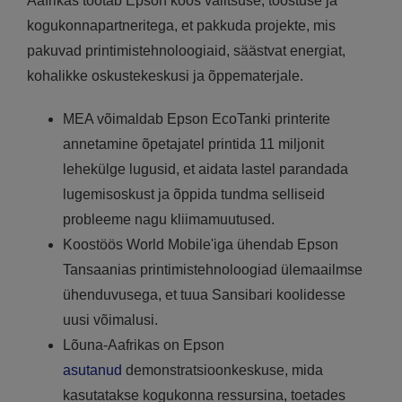
Aafrikas töötab Epson koos valitsuse, tööstuse ja
kogukonnapartneritega, et pakkuda projekte, mis
pakuvad printimistehnoloogiaid, säästvat energiat,
kohalikke oskustekeskusi ja õppematerjale.
MEA võimaldab Epson EcoTanki printerite
annetamine õpetajatel printida 11 miljonit
lehekülge lugusid, et aidata lastel parandada
lugemisoskust ja õppida tundma selliseid
probleeme nagu kliimamuutused.
Koostöös World Mobile'iga ühendab Epson
Tansaanias printimistehnoloogiad ülemaailmse
ühenduvusega, et tuua Sansibari koolidesse
uusi võimalusi.
Lõuna-Aafrikas on Epson
asutanud
demonstratsioonkeskuse, mida
kasutatakse kogukonna ressursina, toetades