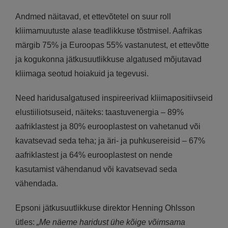
Andmed näitavad, et ettevõtetel on suur roll
kliimamuutuste alase teadlikkuse tõstmisel. Aafrikas
märgib 75% ja Euroopas 55% vastanutest, et ettevõtte
ja kogukonna jätkusuutlikkuse algatused mõjutavad
kliimaga seotud hoiakuid ja tegevusi.
Need haridusalgatused inspireerivad kliimapositiivseid
elustiiliotsuseid, näiteks: taastuvenergia – 89%
aafriklastest ja 80% eurooplastest on vahetanud või
kavatsevad seda teha; ja äri- ja puhkusereisid – 67%
aafriklastest ja 64% eurooplastest on nende
kasutamist vähendanud või kavatsevad seda
vähendada.
Epsoni jätkusuutlikkuse direktor Henning Ohlsson
ütles:
„Me näeme haridust ühe kõige võimsama