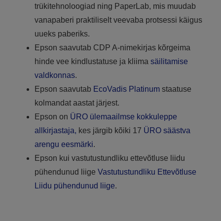
trükitehnoloogiad ning PaperLab, mis muudab
vanapaberi praktiliselt veevaba protsessi käigus
uueks paberiks.
Epson saavutab CDP A-nimekirjas kõrgeima
hinde vee kindlustatuse ja kliima
säilitamise
valdkonnas
.
Epson saavutab
EcoVadis Platinum
staatuse
kolmandat aastat järjest.
Epson on
ÜRO ülemaailmse kokkuleppe
allkirjastaja,
kes järgib kõiki 17
ÜRO säästva
arengu eesmärki
.
Epson kui vastutustundliku ettevõtluse liidu
pühendunud liige
Vastutustundliku Ettevõtluse
Liidu pühendunud liige
.