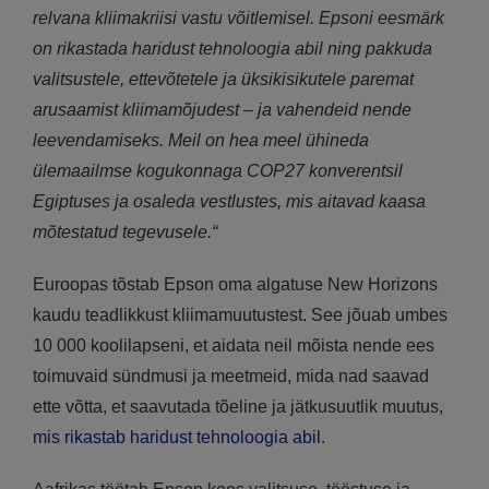
relvana kliimakriisi vastu võitlemisel. Epsoni eesmärk
on rikastada haridust tehnoloogia abil ning pakkuda
valitsustele, ettevõtetele ja üksikisikutele paremat
arusaamist kliimamõjudest – ja vahendeid nende
leevendamiseks.
Meil on hea meel ühineda
ülemaailmse kogukonnaga COP27 konverentsil
Egiptuses ja osaleda vestlustes, mis aitavad kaasa
mõtestatud tegevusele.“
Euroopas tõstab Epson oma algatuse New Horizons
kaudu teadlikkust kliimamuutustest. See jõuab umbes
10 000 koolilapseni, et aidata neil mõista nende ees
toimuvaid sündmusi ja meetmeid, mida nad saavad
ette võtta, et saavutada tõeline ja jätkusuutlik muutus,
mis rikastab haridust tehnoloogia abil
.