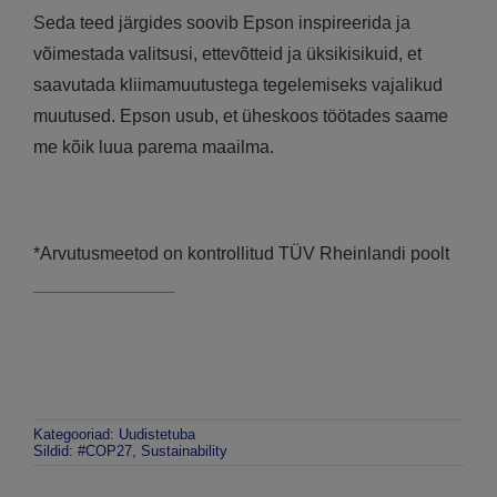
Seda teed järgides soovib Epson inspireerida ja
võimestada valitsusi, ettevõtteid ja üksikisikuid, et
saavutada kliimamuutustega tegelemiseks vajalikud
muutused. Epson usub, et üheskoos töötades saame
me kõik luua parema maailma.
*Arvutusmeetod on kontrollitud TÜV Rheinlandi poolt
Kategooriad:
Uudistetuba
Sildid:
#COP27
,
Sustainability