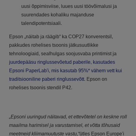
uusi õppimisviise, luues uusi töövõimalusi ja
suurendades kohaliku majanduse
talendipotentsiaali.
Epson „näitab ja räägib“ ka COP27 konverentsil,
pakkudes rohelises tsoonis jätkusuutlikke
tehnoloogiaid, sealhulgas soojusvaba printimist ja
juurdepääsu ringlussevõetud paberile, kasutades
Epsoni PaperLab'i, mis kasutab 95%* vähem vett kui
traditsiooniline paberi ringlussevõtt
. Epson on
rohelises tsoonis stendil P42.
„Epsoni uuringud näitavad, et ettevõtetel on keskne roll
maailma harimisel ja varustamisel, et võtta tõhusaid
meetmeid kliimamuutuste vastu,“
ütles Epson Europe'i