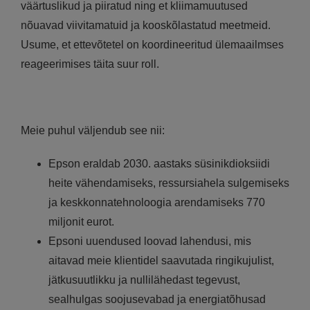
väärtuslikud ja piiratud ning et kliimamuutused
nõuavad viivitamatuid ja kooskõlastatud meetmeid.
Usume, et ettevõtetel on koordineeritud ülemaailmses
reageerimises täita suur roll.
Meie puhul väljendub see nii:
Epson eraldab 2030. aastaks süsinikdioksiidi
heite vähendamiseks, ressursiahela sulgemiseks
ja keskkonnatehnoloogia arendamiseks 770
miljonit eurot.
Epsoni uuendused loovad lahendusi, mis
aitavad meie klientidel saavutada ringikujulist,
jätkusuutlikku ja nullilähedast tegevust,
sealhulgas soojusevabad ja energiatõhusad