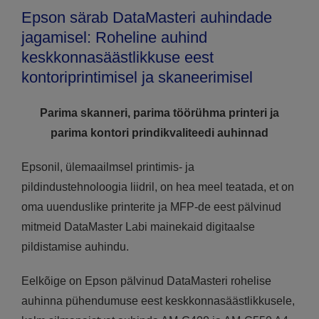
Epson särab DataMasteri auhindade
jagamisel: Roheline auhind
keskkonnasäästlikkuse eest
kontoriprintimisel ja skaneerimisel
Parima skanneri, parima töörühma printeri ja
parima kontori prindikvaliteedi auhinnad
Epsonil, ülemaailmsel printimis- ja
pildindustehnoloogia liidril, on hea meel teatada, et on
oma uuenduslike printerite ja MFP-de eest pälvinud
mitmeid DataMaster Labi mainekaid digitaalse
pildistamise auhindu.
Eelkõige on Epson pälvinud DataMasteri rohelise
auhinna pühendumuse eest keskkonnasäästlikkusele,