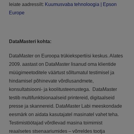
leiate aadressilt:
Kuumusvaba tehnoloogia | Epson
Europe
DataMasteri kohta:
DataMaster on Euroopa trükiekspertiisi keskus. Alates
2009. aastast on DataMaster lisanud oma klientide
müügimeetoditele väärtust sõltumatul testimisel ja
hindamisel põhinevate võrdlusandmete,
konsultatsiooni- ja koolitusteenustega. DataMaster
testib multifunktsionaalseid printereid, digitaalseid
presse ja skannereid. DataMaster Labi meeskondade
eesmärk on aidata kasutajatel masinatel vahet teha.
Testimistöötajad võrdlevad masina toimimist
reaalsetes stsenaariumides – võrreldes tootja