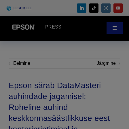
Skip
EESTI KEEL
to
content
PRESS
Toggle
Navigat
Uudistetuba
Kliendilood
Eelmine
Järgmine
Blogi
Epson särab DataMasteri
auhindade jagamisel:
Sündmused
Roheline auhind
keskkonnasäästlikkuse eest
Search
for: