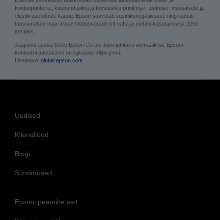
taastumatute maa-aluste loodusvarade (nt nafta ja metall) kasutamisest 2050.
aastaks.
Jaapanis asuva Seiko Epson Corporationi juhitava ülemaailmse Epsoni
kontserni aastakäive on ligikaudu triljon jeeni.
Lisateave:
global.epson.com
Uudised
Kliendilood
Blogi
Sündmused
Epsoni peamine sait
Küpsiste poliitika
Privaatsuspoliitika