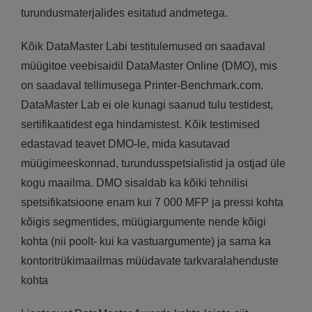
turundusmaterjalides esitatud andmetega.
Kõik DataMaster Labi testitulemused on saadaval
müügitoe veebisaidil DataMaster Online (DMO), mis
on saadaval tellimusega Printer-Benchmark.com.
DataMaster Lab ei ole kunagi saanud tulu testidest,
sertifikaatidest ega hindamistest. Kõik testimised
edastavad teavet DMO-le, mida kasutavad
müügimeeskonnad, turundusspetsialistid ja ostjad üle
kogu maailma. DMO sisaldab ka kõiki tehnilisi
spetsifikatsioone enam kui 7 000 MFP ja pressi kohta
kõigis segmentides, müügiargumente nende kõigi
kohta (nii poolt- kui ka vastuargumente) ja sama ka
kontoritrükimaailmas müüdavate tarkvaralahenduste
kohta