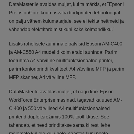
DataMasterile avaldas muljet, kui ta märkis, et "Epsoni
PrecisionCore kuumusvaba tindiprinteri tehnoloogial
on palju vähem kulumaterjale, see ei tekita heitmeid ja
vähendab elektritarbimist kuni kaks kolmandikku."
Lisaks rohelisele auhinnale pälvisid Epsoni AM-C400
ja AM-C550 A4 mudelid kolm eraldi auhinda: Parim
töörühma A4 värviline multifunktsionaalne printer,
parim kontoriprindi kvaliteet, A4 värviline MFP ja parim
MFP skanner, A4 värviline MFP.
DataMasterile avaldas muljet, et nagu kõik Epson
WorkForce Enterprise masinad, tagavad ka uued AM-
C 400 ja 550 värvilised A4-multifunktsionaalsed
printerid dupleksrežiimis 100% tootlikkuse. See
tähendab, et need prinditakse sama kiiresti lehe
mõlemale küljele kui ühele, säästes kuni poole