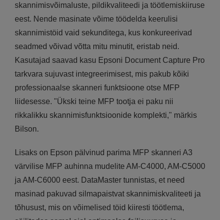
skannimisvõimaluste, pildikvaliteedi ja töötlemiskiiruse
eest. Nende masinate võime töödelda keerulisi
skannimistöid vaid sekunditega, kus konkureerivad
seadmed võivad võtta mitu minutit, eristab neid.
Kasutajad saavad kasu Epsoni Document Capture Pro
tarkvara sujuvast integreerimisest, mis pakub kõiki
professionaalse skanneri funktsioone otse MFP
liidesesse. "Ükski teine MFP tootja ei paku nii
rikkalikku skannimisfunktsioonide komplekti," märkis
Bilson.
Lisaks on Epson pälvinud parima MFP skanneri A3
värvilise MFP auhinna mudelite AM-C4000, AM-C5000
ja AM-C6000 eest. DataMaster tunnistas, et need
masinad pakuvad silmapaistvat skannimiskvaliteeti ja
tõhusust, mis on võimelised töid kiiresti töötlema,