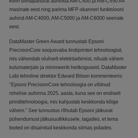
kolm silmapaistvat auhinda AM-C400 ja AM-C550 A4
masinate eest ning parima MFP-skanneri funktsiooni
auhind AM-C4000, AM-C5000 ja AM-C6000 seeriate
eest.
DataMaster Green Award tunnustab Epsoni
PrecisionCore soojusvaba tindiprinteri tehnoloogiat,
mis vähendab oluliselt elektritarbimist, nõuab vähem
kulumaterjale ja minimeerib heitkoguseid. DataMaster
Labi tehniline direktor Edward Bilson kommenteeris:
"Epsoni PrecisionCore tehnoloogia on võitnud
rohelise auhinna 2025. aasta, kuna see on endiselt
prinditehnoloogia, mis kahjustab keskkonda kõige
vähem." See tunnustus rõhutab Epsoni jätkuvat
pühendumust jätkusuutlikkusele, tagades, et tema
tooted on disainitud keskkonda silmas pidades.