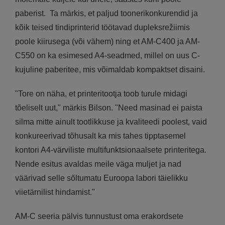
paberist. Ta märkis, et paljud toonerikonkurendid ja
kõik teised tindiprinterid töötavad dupleksrežiimis
poole kiirusega (või vähem) ning et AM-C400 ja AM-
C550 on ka esimesed A4-seadmed, millel on uus C-
kujuline paberitee, mis võimaldab kompaktset disaini.
"Tore on näha, et printeritootja toob turule midagi
tõeliselt uut," märkis Bilson. "Need masinad ei paista
silma mitte ainult tootlikkuse ja kvaliteedi poolest, vaid
konkureerivad tõhusalt ka mis tahes tipptasemel
kontori A4-värviliste multifunktsionaalsete printeritega.
Nende esitus avaldas meile väga muljet ja nad
väärivad selle sõltumatu Euroopa labori täielikku
viietärnilist hindamist."
AM-C seeria pälvis tunnustust oma erakordsete