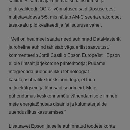
säilitades samal ajal optimaalse failisuuruse ja
pildikvaliteedi. OCR-i võimalused said täpsuse eest
muljetavaldava 5/5, mis näitab AM-C seeria erakordset
tasakaalu pildikvaliteedi ja failisuuruse vahel.
"Meil on hea meel saada need auhinnad DataMasterilt
ja roheline auhind tähistab väga erilist saavutust,"
kommenteerib Jordi Castillo Epson Europe'ist. "Epson
ei ole lihtsalt järjekordne printeritootja; Püüame
integreerida uuenduslikku tehnoloogiat
kasutajasõbralike funktsioonidega, et luua
mitmekülgseid ja tõhusaid seadmeid. Meie
pühendumus keskkonnamõju vähendamisele ilmneb
meie energiatõhusas disainis ja kulumaterjalide
uuenduslikus kasutamises."
Lisateavet Epsoni ja selle auhinnatud toodete kohta