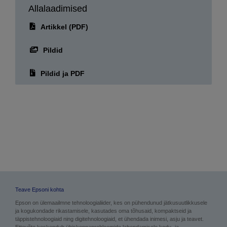
Artikkel (PDF)
Pildid
Pildid ja PDF
Teave Epsoni kohta
Epson on ülemaailmne tehnoloogialiider, kes on pühendunud jätkusuutlikkusele
ja kogukondade rikastamisele, kasutades oma tõhusaid, kompaktseid ja
täppistehnoloogiaid ning digitehnoloogiaid, et ühendada inimesi, asju ja teavet.
Ettevõte keskendub ühiskonnaprobleemide lahendamisele kodu- ja
kontoriprinterite, kaubandusliku ja tööstusliku printimise, tootmise, visuaalsete ja
elustiili uuenduste kaudu. Epson saavutab süsinikunegatiivsuse ning loobub