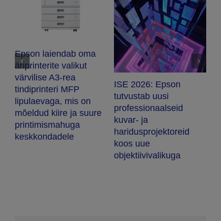
Epson toob turule
SureColor G9000:
suure tootlikkusega
b oma
Direct-To-Film printer
ikut
mis pakub suuremat
a
ISE 2026: Epson
tootlikkust ja
FP
tutvustab uusi
usaldusväärsust
is on
professionaalseid
ja suure
kuvar- ja
ga
haridusprojektoreid
e
koos uue
objektiivivalikuga
Jaga seda lugu!