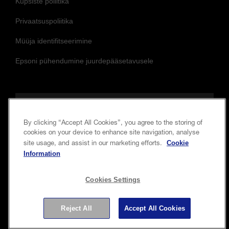
Müüja identifitseerimine
Epsoni pühendumine juurdepääsetavusele
Jälgige meid, et olla kursis ja ühenduses
By clicking “Accept All Cookies”, you agree to the storing of
cookies on your device to enhance site navigation, analyse
Cookie
site usage, and assist in our marketing efforts.
Information
Cookies Settings
Autoriõigus © 2026 Seiko Epson Corporation. Kõik õigused
kaitstud.
Reject All
Accept All Cookies