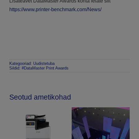
Lisateavet DataMaster Awards kohta leiate siit
https://www.printer-benchmark.com/News/
Kategooriad:
Uudistetuba
Sildid:
#DataMaster Print Awards
Seotud ametikohad