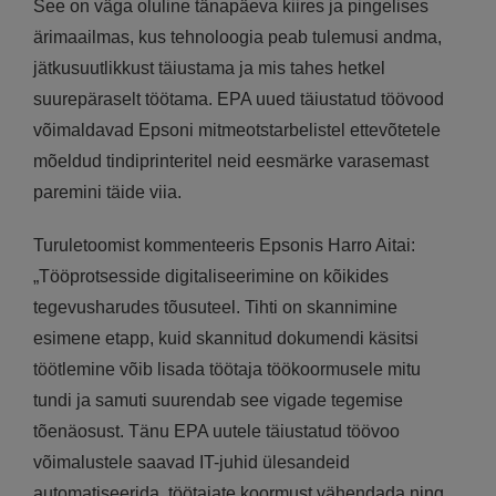
See on väga oluline tänapäeva kiires ja pingelises
ärimaailmas, kus tehnoloogia peab tulemusi andma,
jätkusuutlikkust täiustama ja mis tahes hetkel
suurepäraselt töötama. EPA uued täiustatud töövood
võimaldavad Epsoni mitmeotstarbelistel ettevõtetele
mõeldud tindiprinteritel neid eesmärke varasemast
paremini täide viia.
Turuletoomist kommenteeris Epsonis Harro Aitai:
„Tööprotsesside digitaliseerimine on kõikides
tegevusharudes tõusuteel. Tihti on skannimine
esimene etapp, kuid skannitud dokumendi käsitsi
töötlemine võib lisada töötaja töökoormusele mitu
tundi ja samuti suurendab see vigade tegemise
tõenäosust. Tänu EPA uutele täiustatud töövoo
võimalustele saavad IT-juhid ülesandeid
automatiseerida, töötajate koormust vähendada ning