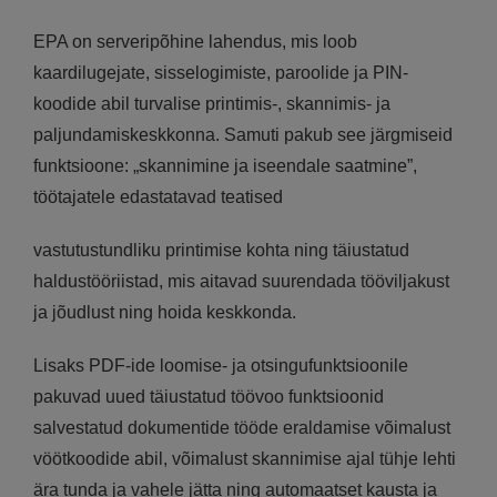
EPA on serveripõhine lahendus, mis loob
kaardilugejate, sisselogimiste, paroolide ja PIN-
koodide abil turvalise printimis-, skannimis- ja
paljundamiskeskkonna. Samuti pakub see järgmiseid
funktsioone: „skannimine ja iseendale saatmine”,
töötajatele edastatavad teatised
vastutustundliku printimise kohta ning täiustatud
haldustööriistad, mis aitavad suurendada tööviljakust
ja jõudlust ning hoida keskkonda.
Lisaks PDF-ide loomise- ja otsingufunktsioonile
pakuvad uued täiustatud töövoo funktsioonid
salvestatud dokumentide tööde eraldamise võimalust
vöötkoodide abil, võimalust skannimise ajal tühje lehti
ära tunda ja vahele jätta ning automaatset kausta ja