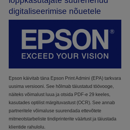
lõppkasutajate suurenenud
digitaliseerimise nõuetele
Epson käivitab täna Epson Print Admini (EPA) tarkvara
uusima versiooni. See hõlmab täiustatud töövooge,
näiteks võimalust luua ja otsida PDF-e 29 keeles,
kasutades optilist märgituvastust (OCR). See annab
partneritele võimaluse suurendada ettevõtete
mitmeotstarbeliste tindiprinterite väärtust ja täiustada
klientide rahulolu.