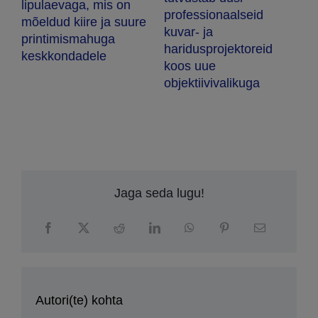
u
lipulaevaga, mis on
professionaalseid
mõeldud kiire ja suure
kuvar- ja
printimismahuga
haridusprojektoreid
keskkondadele
koos uue
objektiivivalikuga
Jaga seda lugu!
Autori(te) kohta