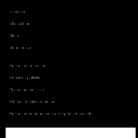
Uudised
Kliendilood
Blogi
Sündmused
Epsoni peamine sait
Küpsiste poliitika
Privaatsuspoliitika
Müüja identifitseerimine
Epsoni pühendumine juurdepääsetavusele