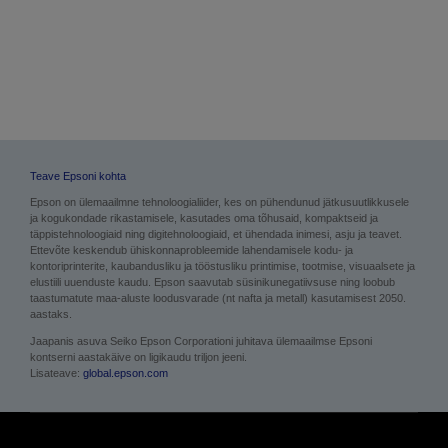
Teave Epsoni kohta
Epson on ülemaailmne tehnoloogialiider, kes on pühendunud jätkusuutlikkusele
ja kogukondade rikastamisele, kasutades oma tõhusaid, kompaktseid ja
täppistehnoloogiaid ning digitehnoloogiaid, et ühendada inimesi, asju ja teavet.
Ettevõte keskendub ühiskonnaprobleemide lahendamisele kodu- ja
kontoriprinterite, kaubandusliku ja tööstusliku printimise, tootmise, visuaalsete ja
elustiili uuenduste kaudu. Epson saavutab süsinikunegatiivsuse ning loobub
taastumatute maa-aluste loodusvarade (nt nafta ja metall) kasutamisest 2050.
aastaks.
Jaapanis asuva Seiko Epson Corporationi juhitava ülemaailmse Epsoni
kontserni aastakäive on ligikaudu triljon jeeni.
Lisateave:
global.epson.com