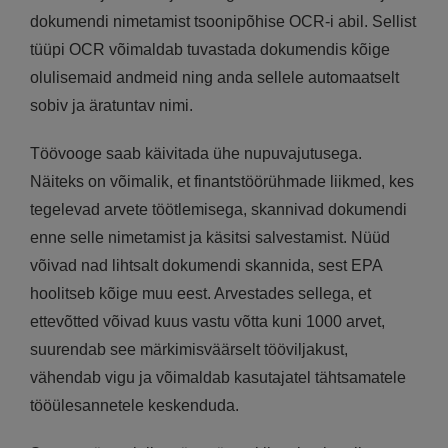
dokumendi nimetamist tsoonipõhise OCR-i abil. Sellist
tüüpi OCR võimaldab tuvastada dokumendis kõige
olulisemaid andmeid ning anda sellele automaatselt
sobiv ja äratuntav nimi.
Töövooge saab käivitada ühe nupuvajutusega.
Näiteks on võimalik, et finantstöörühmade liikmed, kes
tegelevad arvete töötlemisega, skannivad dokumendi
enne selle nimetamist ja käsitsi salvestamist. Nüüd
võivad nad lihtsalt dokumendi skannida, sest EPA
hoolitseb kõige muu eest. Arvestades sellega, et
ettevõtted võivad kuus vastu võtta kuni 1000 arvet,
suurendab see märkimisväärselt tööviljakust,
vähendab vigu ja võimaldab kasutajatel tähtsamatele
tööülesannetele keskenduda.