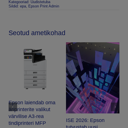
Kategooriad:
Uudistetuba
Sildid:
epa
,
Epson Print Admin
Seotud ametikohad
E
S
s
Epson laiendab oma
Di
äriprinterite valikut
a
m
värvilise A3-rea
ISE 2026: Epson
to
tindiprinteri MFP
tutvustab uusi