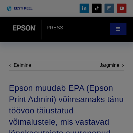
Skip
EESTI KEEL
to
content
PRESS
Toggle
Navigat
Uudistetuba
Kliendilood
Eelmine
Järgmine
Blogi
Epson muudab EPA (Epson
Print Admini) võimsamaks tänu
Sündmused
töövoo täiustatud
võimalustele, mis vastavad
Search
for: