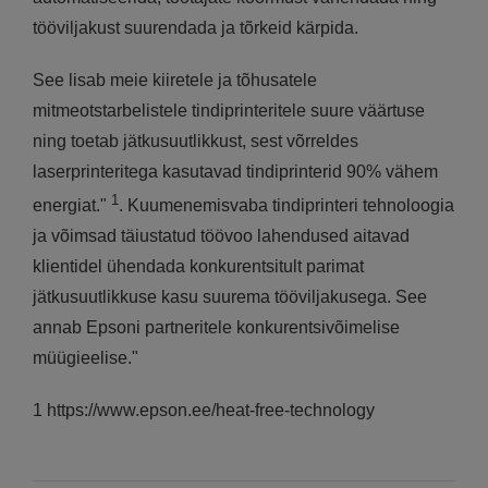
tööviljakust suurendada ja tõrkeid kärpida.
See lisab meie kiiretele ja tõhusatele
mitmeotstarbelistele tindiprinteritele suure väärtuse
ning toetab jätkusuutlikkust, sest võrreldes
laserprinteritega kasutavad tindiprinterid 90% vähem
1
energiat."
. Kuumenemisvaba tindiprinteri tehnoloogia
ja võimsad täiustatud töövoo lahendused aitavad
klientidel ühendada konkurentsitult parimat
jätkusuutlikkuse kasu suurema tööviljakusega. See
annab Epsoni partneritele konkurentsivõimelise
müügieelise."
1 https://www.epson.ee/heat-free-technology