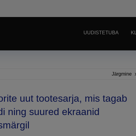
UUDISTETUBA
K
Järgmine
orite uut tootesarja, mis tagab
i ning suured ekraanid
esmärgil