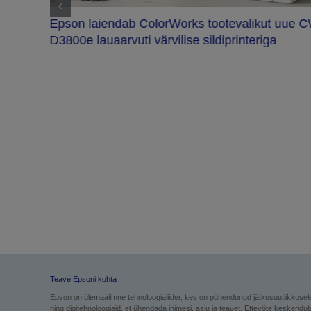
Epson laiendab ColorWorks tootevalikut uue 
D3800e lauaarvuti värvilise sildiprinteriga
se
gu
Teave Epsoni kohta
Epson on ülemaailmne tehnoloogialiider, kes on pühendunud jätkusuutlikkusel
ning digitehnoloogiaid, et ühendada inimesi, asju ja teavet. Ettevõte keskendu