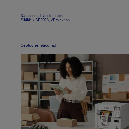
Kategooriad:
Uudistetuba
Sildid:
#ISE2023
,
#Projektion
Seotud ametikohad