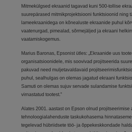
Mitmekülgsed ekraanid tagavad kuni 500-tollise ekr
suurepärased mitmikprojektsiooni funktsioonid ning t
lameekraanidega on kõnealuste ekraanide puhul kõrva
vaatenurgad, pimealad, sõrmejäljed ja ekraani helki
vaatamiskogemus.
Marius Baronas, Epsonist ütles: „Ekraanide uus toot
organisatsioonidele, mis soovivad projitseerida suu
pakuvad need muljetavaldavaid projitseerimisfunktsi
puhul, sealhulgas on olemas jagatud ekraani funktsioo
Samuti on olemas sujuv servade sulandamise funktsioo
virnastatud tootest.”
Alates 2001. aastast on Epson olnud projitseerimise a
tehnoloogialahenduste taskukohasema hinnataseme. S
tegelevad hübriidsete töö- ja õppekeskkondade halda