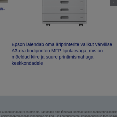
CW-
Epson laiendab oma äriprinterite valikut värvilise
A3-rea tindiprinteri MFP lipulaevaga, mis on
mõeldud kiire ja suure printimismahuga
keskkondadele
e ja kogukondade rikastamisele, kasutades oma tõhusaid, kompaktseid ja täppistehnoloogiai
b ühiskonnaprobleemide lahendamisele kodu- ja kontoriprinterite, kaubandusliku ja tööstusliku