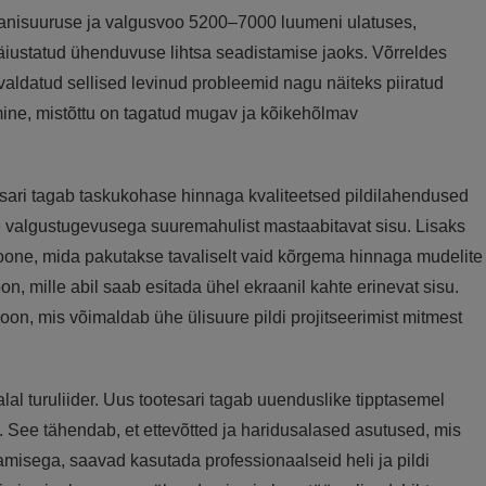
aanisuuruse ja valgusvoo 5200–7000 luumeni ulatuses,
äiustatud ühenduvuse lihtsa seadistamise jaoks. Võrreldes
ldatud sellised levinud probleemid nagu näiteks piiratud
mine, mistõttu on tagatud mugav ja kõikehõlmav
esari tagab taskukohase hinnaga kvaliteetsed pildilahendused
re valgustugevusega suuremahulist mastaabitavat sisu. Lisaks
oone, mida pakutakse tavaliselt vaid kõrgema hinnaga mudelite
n, mille abil saab esitada ühel ekraanil kahte erinevat sisu.
n, mis võimaldab ühe ülisuure pildi projitseerimist mitmest
lal turuliider. Uus tootesari tagab uuenduslike tipptasemel
ee tähendab, et ettevõtted ja haridusalased asutused, mis
misega, saavad kasutada professionaalseid heli ja pildi