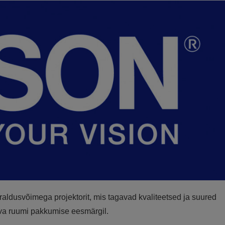
ldusvõimega projektorit, mis tagavad kvaliteetsed ja suured
rava ruumi pakkumise eesmärgil.