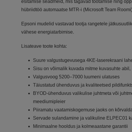
esitamise seadmeid, mis tagavad töötamise ning õpp
hübriidtöö automaatse MTR-i (Microsoft Team Roomi)
Epsoni mudelid vastavad tootja rangetele jätkusuutli
vähese energiatarbimise.
Lisateave toote kohta:
Suure valgustugevusega 4KE-laserekraani lahe
Sisu on võimalik kuvada mitme kuvasuhte abil, s
Valgusvoog 5200–7000 luumeni ulatuses
Täiustatud ühenduvus ja kvaliteetsed pildifunkt
BYOD-ühenduvus valikulise juhtmeta või juht
meediumipleier
Piiramatu vaatamiskogemuse jaoks on kõrvaldat
Servade sulandamine ja valikuline ELPEC01 kaa
Minimaalne hooldus ja kolmeaastane garantii