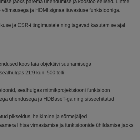
imise jaoks parema ühendumise ja koostöö eelised. Lihtne
 võimsusega ja HDMI signaalituvastuse funktsiooniga.
kkuse ja CSR-i tingimustele ning tagavad kasutamise ajal
ndused koos laia objektiivi suunamisega
ealhulgas 21:9 kuni 500 tolli
sioonid, sealhulgas mitmikprojektsiooni funktsioon
mega ühendusega ja HDBaseT-ga ning sisseehitatud
ud pikseldus, helkimine ja sõrmejäljed
mera lihtsa virnastamise ja funktsioonide ühildamise jaoks