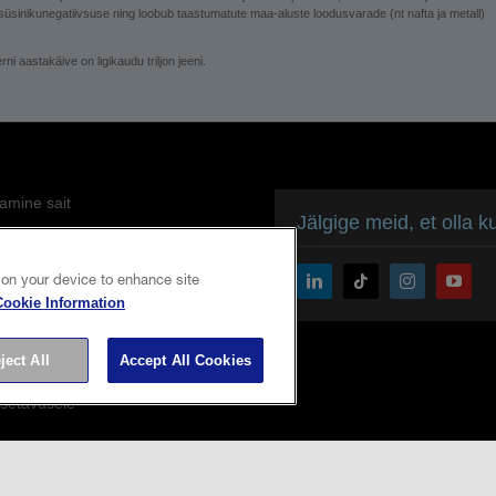
 süsinikunegatiivsuse ning loobub taastumatute maa-aluste loodusvarade (nt nafta ja metall)
 aastakäive on ligikaudu triljon jeeni.
amine sait
Jälgige meid, et olla 
oliitika
 on your device to enhance site
poliitika
Cookie Information
tifitseerimine
ject All
Accept All Cookies
ühendumine
setavusele