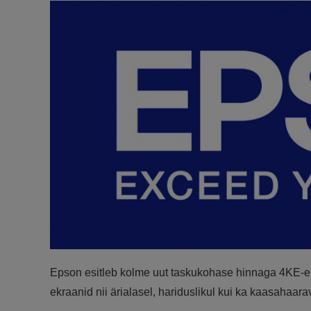
Epson esitleb kolme uut taskukohase hinnaga 4KE-era
ekraanid nii ärialasel, hariduslikul kui ka kaasahaa