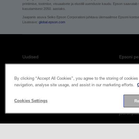
printimise, tootmise, visuaalsete ja elustiili uuenduste kaudu. Epson saavutab
kasutamisest 2050. aastaks.
Jaapanis asuva Seiko Epson Corporationi juhitava ülemaailmse Epsoni kontserni
Lisateave:
global.epson.com
Uudised
Epsoni pe
Kliendilood
Küpsiste p
By clicking “Accept All Cookies”, you agree to the storing of cookies
Blogi
Privaatsus
navigation, analyse site usage, and assist in our marketing efforts.
Sündmused
Müüja iden
Cookies Settings
Re
Epsoni p
juurdepää