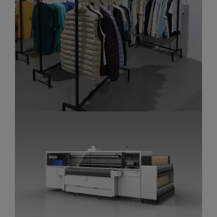
Muchacho Studio integra la SureColor
G6000 de DTF en su línea de
personalización de prenda confeccionada
Etiquetas:
Direct-to-Film
,
dtf
,
G6000
,
Personalización
,
SureColor
,
textil