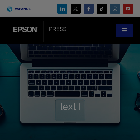
Skip
ESPAÑOL
to
content
PRESS
Toggle
Navigat
Noticias
Casos prácticos
Blog
textil
Eventos
Search
for: