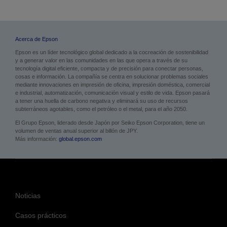
Acerca de Epson
Epson es un líder tecnológico global dedicado a la cocreación de sostenibilidad
y a generar valor en las comunidades en las que opera a través de su
tecnología digital eficiente, compacta y de precisión para conectar personas,
cosas e información. La compañía se centra en solucionar problemas sociales
mediante innovaciones en impresión de oficina, impresión doméstica, comercial
e industrial, automatización, comunicación visual y estilo de vida. Epson pasará
a tener una huella de carbono negativa y eliminará su uso de recursos
subterráneos agotables, como el petróleo o el metal, para el año 2050.
El Grupo Epson, liderado desde Japón por Seiko Epson Corporation, tiene un
volumen de ventas anual superior al billón de JPY.
Más información:
global.epson.com
Noticias
Casos prácticos