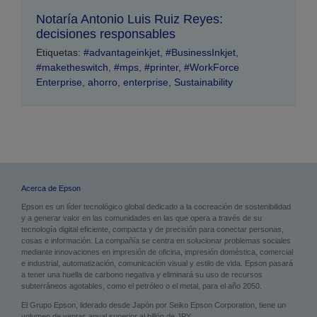
Notaría Antonio Luis Ruiz Reyes:
decisiones responsables
Etiquetas:
#advantageinkjet
,
#BusinessInkjet
,
#maketheswitch
,
#mps
,
#printer
,
#WorkForce
Enterprise
,
ahorro
,
enterprise
,
Sustainability
Acerca de Epson
Epson es un líder tecnológico global dedicado a la cocreación de sostenibilidad
y a generar valor en las comunidades en las que opera a través de su
tecnología digital eficiente, compacta y de precisión para conectar personas,
cosas e información. La compañía se centra en solucionar problemas sociales
mediante innovaciones en impresión de oficina, impresión doméstica, comercial
e industrial, automatización, comunicación visual y estilo de vida. Epson pasará
a tener una huella de carbono negativa y eliminará su uso de recursos
subterráneos agotables, como el petróleo o el metal, para el año 2050.
El Grupo Epson, liderado desde Japón por Seiko Epson Corporation, tiene un
volumen de ventas anual superior al billón de JPY.