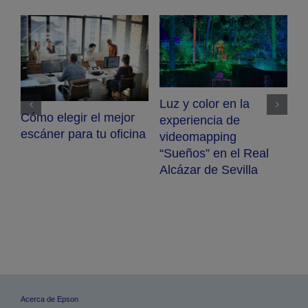
Luz y color en la
Cómo elegir el mejor
experiencia de
e
escáner para tu oficina
videomapping
e
“Sueños” en el Real
Alcázar de Sevilla
P
i
d
i
Acerca de Epson