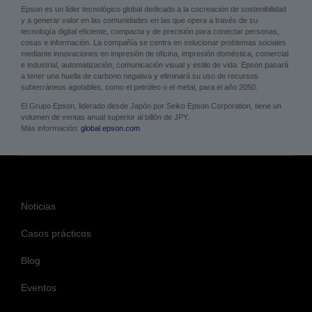
Epson es un líder tecnológico global dedicado a la cocreación de sostenibilidad
y a generar valor en las comunidades en las que opera a través de su
tecnología digital eficiente, compacta y de precisión para conectar personas,
cosas e información. La compañía se centra en solucionar problemas sociales
mediante innovaciones en impresión de oficina, impresión doméstica, comercial
e industrial, automatización, comunicación visual y estilo de vida. Epson pasará
a tener una huella de carbono negativa y eliminará su uso de recursos
subterráneos agotables, como el petróleo o el metal, para el año 2050.
El Grupo Epson, liderado desde Japón por Seiko Epson Corporation, tiene un
volumen de ventas anual superior al billón de JPY.
Más información:
global.epson.com
Noticias
Casos prácticos
Blog
Eventos