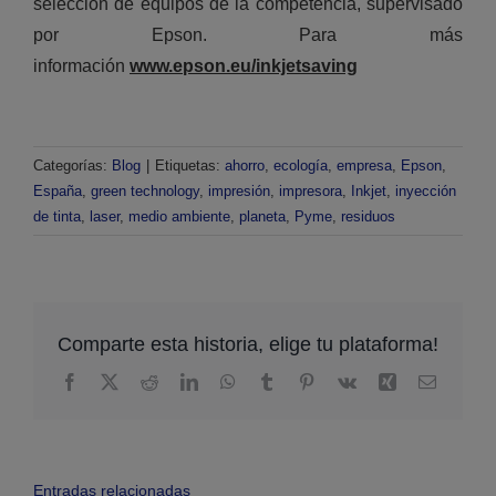
selección de equipos de la competencia, supervisado
por Epson. Para más
información
www.epson.eu/inkjetsaving
Categorías:
Blog
|
Etiquetas:
ahorro
,
ecología
,
empresa
,
Epson
,
España
,
green technology
,
impresión
,
impresora
,
Inkjet
,
inyección
de tinta
,
laser
,
medio ambiente
,
planeta
,
Pyme
,
residuos
Comparte esta historia, elige tu plataforma!
Facebook
X
Reddit
LinkedIn
WhatsApp
Tumblr
Pinterest
Vk
Xing
Email
Entradas relacionadas