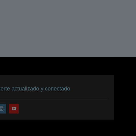
Por qué
rte actualizado y conectado