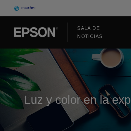
Skip
ESPAÑOL
to
content
SALA DE
NOTICIAS
Luz y color en la ex