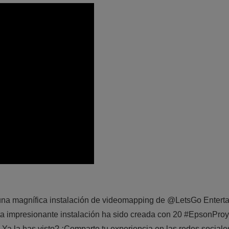
en una magnífica instalación de videomapping de @LetsGo Entert
a impresionante instalación ha sido creada con 20 #EpsonProye
 ¿Ya la has visto? ¡Comparte tu experiencia en las redes soci