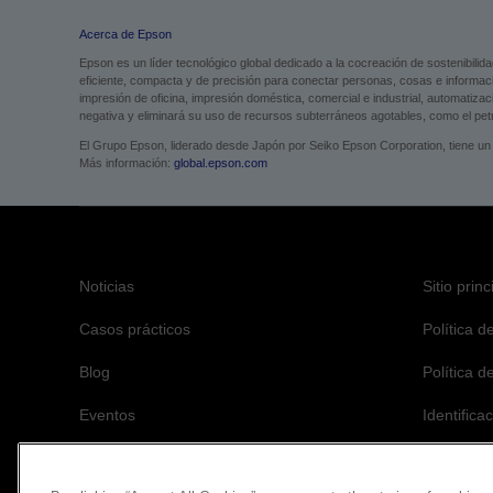
Acerca de Epson
Epson es un líder tecnológico global dedicado a la cocreación de sostenibilid
eficiente, compacta y de precisión para conectar personas, cosas e informa
impresión de oficina, impresión doméstica, comercial e industrial, automatiza
negativa y eliminará su uso de recursos subterráneos agotables, como el petró
El Grupo Epson, liderado desde Japón por Seiko Epson Corporation, tiene un 
Más información:
global.epson.com
Noticias
Sitio prin
Casos prácticos
Política d
Blog
Política d
Eventos
Identifica
Compromis