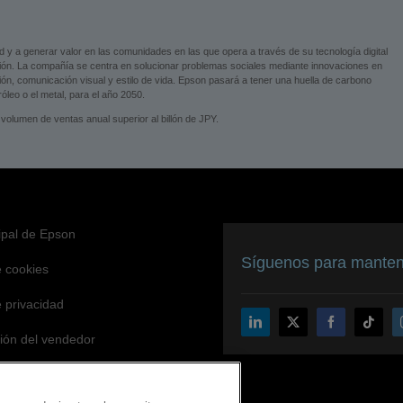
ad y a generar valor en las comunidades en las que opera a través de su tecnología digital
ción. La compañía se centra en solucionar problemas sociales mediante innovaciones en
ción, comunicación visual y estilo de vida. Epson pasará a tener una huella de carbono
leo o el metal, para el año 2050.
volumen de ventas anual superior al billón de JPY.
cipal de Epson
Síguenos para mantene
e cookies
e privacidad
ción del vendedor
o de accesibilidad de Epson