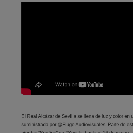
El Real Alcázar de Sevilla se llena de luz y color 
suministrada por @Fluge Audiovisuales. Parte de est
pierdas “Sueños” en #Sevilla, hasta el 16 de marzo.