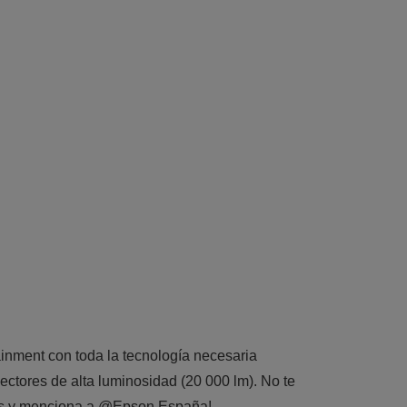
ainment con toda la tecnología necesaria
ctores de alta luminosidad (20 000 lm). No te
ales y menciona a @Epson España!