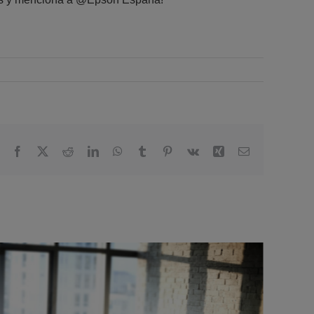
Facebook
X
Reddit
LinkedIn
WhatsApp
Tumblr
Pinterest
Vk
Xing
Email