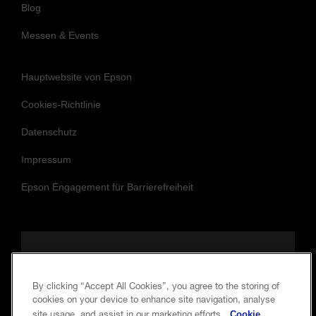
Blog
Messen & Events
Hauptwebsite von Epson
Cookies-Richtlinie
Datenschutz
Impressum
Epson Engagement für Barrierefreiheit
Folgen Sie uns, um auf dem Laufenden
By clicking “Accept All Cookies”, you agree to the storing of
und in Verbindung zu bleiben.
cookies on your device to enhance site navigation, analyse
Cookie
site usage, and assist in our marketing efforts.