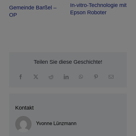
it
Von GTINs und EANs
– Epson EB-PU-
Projektoren
Teilen Sie diese Geschichte!
Kontakt
Yvonne Lünzmann