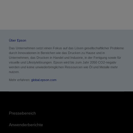
Über Epson
Das Unternehmen setzt einen Fokus auf das Lösen gesellschaftlicher Probleme
durch Innovationen in Bereichen wie das Drucken zu Hause und in
Unternehmen, das Drucken in Handel und Industrie, in der Fertigung sowie für
visuelle und Lifestylelösungen. Epson wird bis zum Jahr 2050 CO2-negativ
werden und keine unwiederbringlichen Ressourcen wie Öl und Metalle mehr
nutzen.
Mehr erfahren:
global.epson.com
Pressebereich
Anwenderberichte