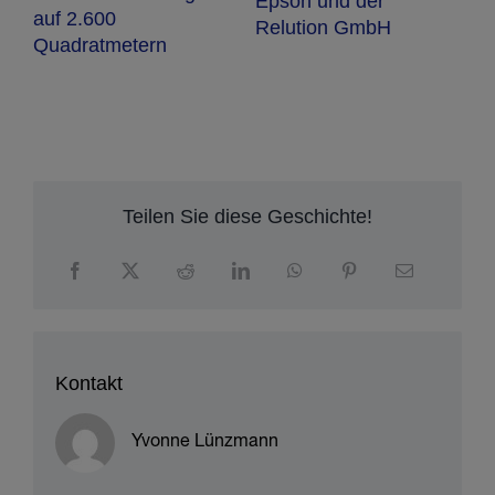
Epson und der
0
S
auf 2.600
Relution GmbH
Quadratmetern
Teilen Sie diese Geschichte!
Kontakt
Yvonne Lünzmann