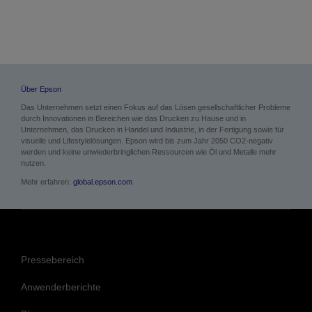
Über Epson
Das Unternehmen setzt einen Fokus auf das Lösen gesellschaftlicher Probleme
durch Innovationen in Bereichen wie das Drucken zu Hause und in
Unternehmen, das Drucken in Handel und Industrie, in der Fertigung sowie für
visuelle und Lifestylelösungen. Epson wird bis zum Jahr 2050 CO2-negativ
werden und keine unwiederbringlichen Ressourcen wie Öl und Metalle mehr
nutzen.
Mehr erfahren:
global.epson.com
Pressebereich
Anwenderberichte