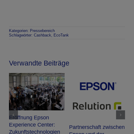
Kategorien:
Pressebereich
Schlagwörter:
Cashback
,
EcoTank
Verwandte Beiträge
Eröffnung Epson
N
Experience Center:
Partnerschaft zwischen
R
Zukunftstechnologien