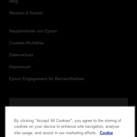
Blog
Messen & Events
Hauptwebsite von Epson
Cookies-Richtlinie
Datenschutz
Impressum
Epson Engagement für Barrierefreiheit
Folgen Sie uns, um auf dem Laufenden
und in Verbindung zu bleiben.
By clicking “Accept All Cookies”, you agree to the storing of
cookies on your device to enhance site navigation, analyse
Cookie
site usage, and assist in our marketing efforts.