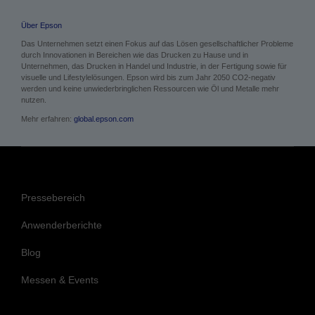
Über Epson
Das Unternehmen setzt einen Fokus auf das Lösen gesellschaftlicher Probleme
durch Innovationen in Bereichen wie das Drucken zu Hause und in
Unternehmen, das Drucken in Handel und Industrie, in der Fertigung sowie für
visuelle und Lifestylelösungen. Epson wird bis zum Jahr 2050 CO2-negativ
werden und keine unwiederbringlichen Ressourcen wie Öl und Metalle mehr
nutzen.
Mehr erfahren:
global.epson.com
Pressebereich
Anwenderberichte
Blog
Messen & Events