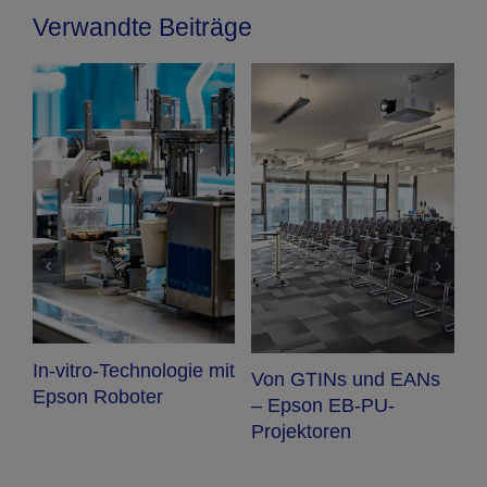
Verwandte Beiträge
E
A
e
D
In-vitro-Technologie mit
Von GTINs und EANs
Epson Roboter
– Epson EB-PU-
Projektoren