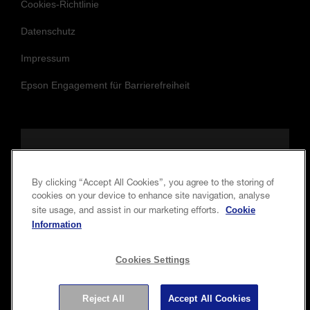
Cookies-Richtlinie
Datenschutz
Impressum
Epson Engagement für Barrierefreiheit
Folgen Sie uns, um auf dem Laufenden
und in Verbindung zu bleiben.
By clicking “Accept All Cookies”, you agree to the storing of
cookies on your device to enhance site navigation, analyse
Cookie
site usage, and assist in our marketing efforts.
Information
Cookies Settings
Reject All
Accept All Cookies
Copyright © 2026 Seiko Epson Corporation. Alle Rechte