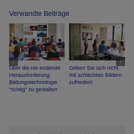
Verwandte Beiträge
A
a
Über die nie endende
Geben Sie sich nicht
G
Herausforderung,
mit schlechten Bildern
w
Bildungstechnologie
zufrieden!
n
“richtig” zu gestalten
P