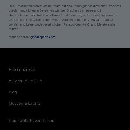
Das Unternehmen setzt einen Fokus auf das Lösen gesellschaftlicher Probleme
durch Innovationen in Bereichen wie das Drucken zu Hause und in
Unternehmen, das Drucken in Handel und Industrie, in der Fertigung sowie für
visuelle und Lifestylelösungen. Epson wird bis zum Jahr 2050 CO2-negativ
werden und keine unwiederbringlichen Ressourcen wie Öl und Metalle mehr
nutzen.
Mehr erfahren:
global.epson.com
Pressebereich
Anwenderberichte
Blog
Messen & Events
Hauptwebsite von Epson