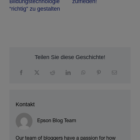
w
Bildungstechnologie
zufrieden!
n
“richtig” zu gestalten
P
Teilen Sie diese Geschichte!
Kontakt
Epson Blog Team
Our team of bloggers have a passion for how