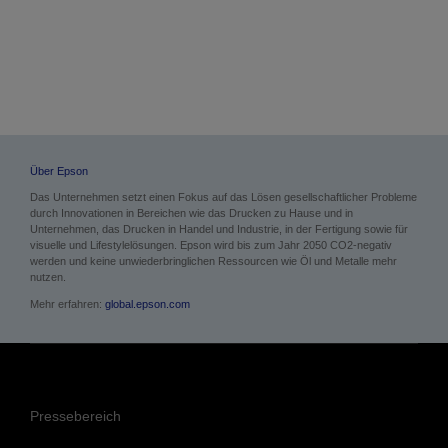
Über Epson
Das Unternehmen setzt einen Fokus auf das Lösen gesellschaftlicher Probleme
durch Innovationen in Bereichen wie das Drucken zu Hause und in
Unternehmen, das Drucken in Handel und Industrie, in der Fertigung sowie für
visuelle und Lifestylelösungen. Epson wird bis zum Jahr 2050 CO2-negativ
werden und keine unwiederbringlichen Ressourcen wie Öl und Metalle mehr
nutzen.
Mehr erfahren:
global.epson.com
Pressebereich