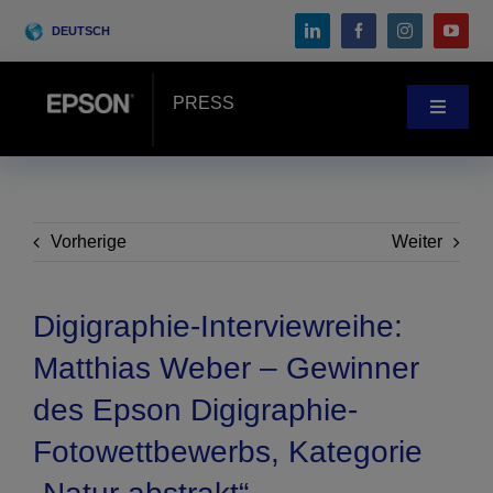
Skip
DEUTSCH
to
content
PRESS
Toggle
Navigat
Pressebereich
Anwenderberichte
Vorherige
Weiter
Blog
Digigraphie-Interviewreihe:
Matthias Weber – Gewinner
Messen & Events
des Epson Digigraphie-
Fotowettbewerbs, Kategorie
Search
for: