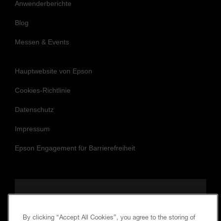
Anwenderberichte
Blog
Messen & Events
Hauptwebsite von Epson
Cookies-Richtlinie
Datenschutz
Impressum
Epson Engagement für Barrierefreiheit
Folgen Sie uns, um auf dem Laufenden
und in Verbindung zu bleiben.
By clicking “Accept All Cookies”, you agree to the storing of