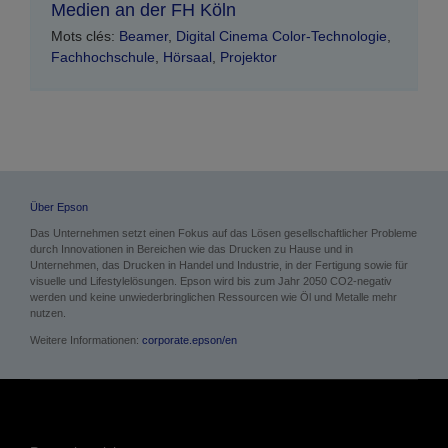
Medien an der FH Köln
Mots clés:
Beamer
,
Digital Cinema Color-Technologie
,
Fachhochschule
,
Hörsaal
,
Projektor
Über Epson
Das Unternehmen setzt einen Fokus auf das Lösen gesellschaftlicher Probleme
durch Innovationen in Bereichen wie das Drucken zu Hause und in
Unternehmen, das Drucken in Handel und Industrie, in der Fertigung sowie für
visuelle und Lifestylelösungen. Epson wird bis zum Jahr 2050 CO2-negativ
werden und keine unwiederbringlichen Ressourcen wie Öl und Metalle mehr
nutzen.
Weitere Informationen:
corporate.epson/en