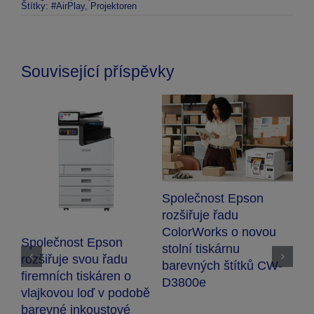
Štítky:
#AirPlay
,
Projektoren
Související příspěvky
Společnost Epson
rozšiřuje řadu
E
ColorWorks o novou
o
Společnost Epson
stolní tiskárnu
v
rozšiřuje svou řadu
barevných štítků CW-
t
firemních tiskáren o
D3800e
P
vlajkovou loď v podobě
barevné inkoustové