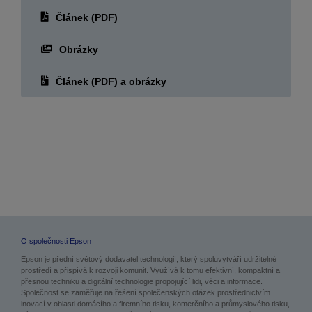
Článek (PDF)
Obrázky
Článek (PDF) a obrázky
O společnosti Epson
Epson je přední světový dodavatel technologií, který spoluvytváří udržitelné
prostředí a přispívá k rozvoji komunit. Využívá k tomu efektivní, kompaktní a
přesnou techniku a digitální technologie propojující lidi, věci a informace.
Společnost se zaměřuje na řešení společenských otázek prostřednictvím
inovací v oblasti domácího a firemního tisku, komerčního a průmyslového tisku,