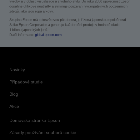
výroby a v oblasti vizualizace a životního stylu. Do roku 2050 společnost Epson
dosáhne uhlíkové neutrality a eliminuje používání vyčerpatelných podzemních
zdrojů, jako jsou ropa a kovy.
Skupina Epson má celosvětovou působnost, je řízená japonskou společností
Seiko Epson Corporation a generuje každoroční prodeje v hodnotě okolo
1 bilionu japonských jenů.
Další informace:
global.epson.com
Novinky
Případové studie
Blog
Akce
Domovská stránka Epson
Zásady používání souborů cookie