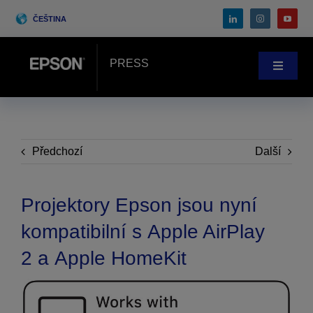
Skip
ČEŠTINA
to
content
PRESS
Toggle
Navigat
Zprávy
Případové studie
Předchozí
Další
Blog
Projektory Epson jsou nyní
kompatibilní s Apple AirPlay
Akce
2 a Apple HomeKit
Search
for: