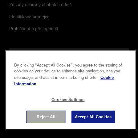
Zásady ochrany osobních údajů
Identifikace prodejce
Prohlášení o přístupnosti
Sledujte nás a zůstaňte v obraze
By clicking “Accept All Cookies”, you agree to the storing of
cookies on your device to enhance site navigation, analyse
Cookie
site usage, and assist in our marketing efforts.
Information
Cookies Settings
Reject All
Accept All Cookies
Copyright © 2026 Seiko Epson Corporation. Všechna práva
vyhrazena.