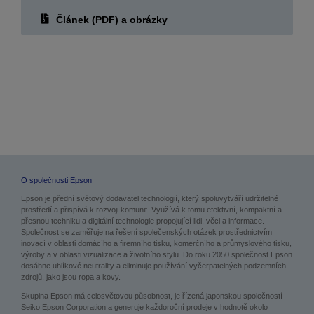
O společnosti Epson
Epson je přední světový dodavatel technologií, který spoluvytváří udržitelné
prostředí a přispívá k rozvoji komunit. Využívá k tomu efektivní, kompaktní a
přesnou techniku a digitální technologie propojující lidi, věci a informace.
Společnost se zaměřuje na řešení společenských otázek prostřednictvím
inovací v oblasti domácího a firemního tisku, komerčního a průmyslového tisku,
výroby a v oblasti vizualizace a životního stylu. Do roku 2050 společnost Epson
dosáhne uhlíkové neutrality a eliminuje používání vyčerpatelných podzemních
zdrojů, jako jsou ropa a kovy.
Skupina Epson má celosvětovou působnost, je řízená japonskou společností
Seiko Epson Corporation a generuje každoroční prodeje v hodnotě okolo
1 bilionu japonských jenů.
Další informace:
global.epson.com