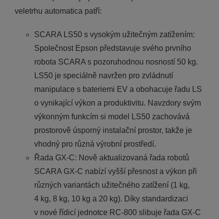
veletrhu automatica patří:
SCARA LS50 s vysokým užitečným zatížením:
Společnost Epson představuje svého prvního
robota SCARA s pozoruhodnou nosností 50 kg.
LS50 je speciálně navržen pro zvládnutí
manipulace s bateriemi EV a obohacuje řadu LS
o vynikající výkon a produktivitu. Navzdory svým
výkonným funkcím si model LS50 zachovává
prostorově úsporný instalační prostor, takže je
vhodný pro různá výrobní prostředí.
Řada GX-C: Nově aktualizovaná řada robotů
SCARA GX-C nabízí vyšší přesnost a výkon při
různých variantách užitečného zatížení (1 kg,
4 kg, 8 kg, 10 kg a 20 kg). Díky standardizaci
v nové řídicí jednotce RC-800 slibuje řada GX-C