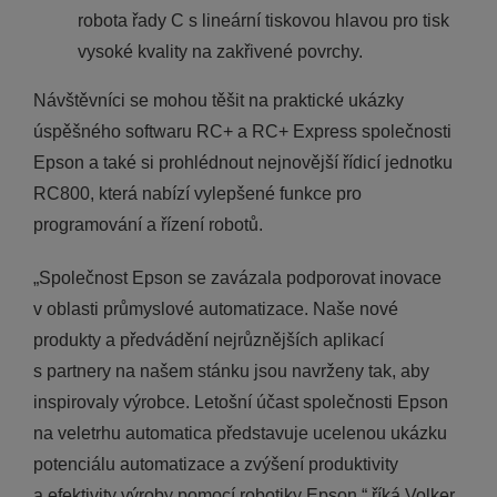
robota řady C s lineární tiskovou hlavou pro tisk
vysoké kvality na zakřivené povrchy.
Návštěvníci se mohou těšit na praktické ukázky
úspěšného softwaru RC+ a RC+ Express společnosti
Epson a také si prohlédnout nejnovější řídicí jednotku
RC800, která nabízí vylepšené funkce pro
programování a řízení robotů.
„Společnost Epson se zavázala podporovat inovace
v oblasti průmyslové automatizace. Naše nové
produkty a předvádění nejrůznějších aplikací
s partnery na našem stánku jsou navrženy tak, aby
inspirovaly výrobce. Letošní účast společnosti Epson
na veletrhu automatica představuje ucelenou ukázku
potenciálu automatizace a zvýšení produktivity
a efektivity výroby pomocí robotiky Epson,“ říká Volker