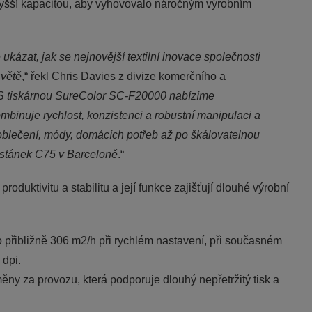
 vyšší kapacitou, aby vyhovovalo náročným výrobním
ázat, jak se nejnovější textilní inovace společnosti
světě
,“ řekl Chris Davies z divize komerčního a
S tiskárnou SureColor SC-F20000 nabízíme
inuje rychlost, konzistenci a robustní manipulaci a
oblečení, módy, domácích potřeb až po škálovatelnou
, stánek C75 v Barceloně
.“
duktivitu a stabilitu a její funkce zajišťují dlouhé výrobní
o přibližně 306 m2/h při rychlém nastavení, při současném
 dpi.
ěny za provozu, která podporuje dlouhý nepřetržitý tisk a