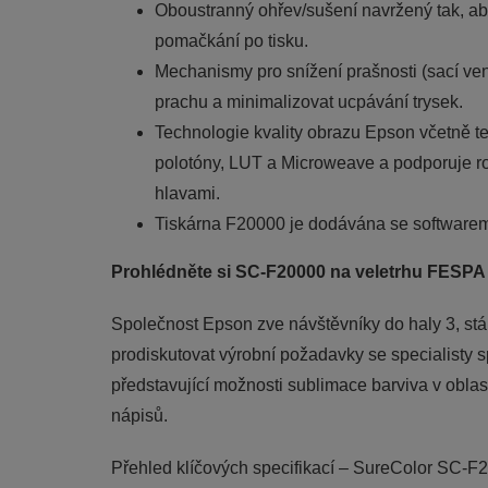
Oboustranný ohřev/sušení navržený tak, ab
pomačkání po tisku.
Mechanismy pro snížení prašnosti (sací vent
prachu a minimalizovat ucpávání trysek.
Technologie kvality obrazu Epson včetně te
polotóny, LUT a Microweave a podporuje rob
hlavami.
Tiskárna F20000 je dodávána se softwarem
Prohlédněte si SC-F20000 na veletrhu FESPA
Společnost Epson zve návštěvníky do haly 3, st
prodiskutovat výrobní požadavky se specialisty 
představující možnosti sublimace barviva v oblas
nápisů.
Přehled klíčových specifikací – SureColor SC-F