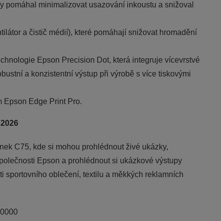
y pomáhal minimalizovat usazování inkoustu a snižoval
ilátor a čistič médií), které pomáhají snižovat hromadění
chnologie Epson Precision Dot, která integruje vícevrstvé
ustní a konzistentní výstup při výrobě s více tiskovými
 Epson Edge Print Pro.
 2026
ánek C75, kde si mohou prohlédnout živé ukázky,
společnosti Epson a prohlédnout si ukázkové výstupy
ti sportovního oblečení, textilu a měkkých reklamních
20000