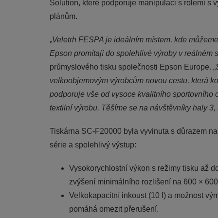
Solution, které podporuje manipulaci s rolemi s
plánům.
„
Veletrh FESPA je ideálním místem, kde můžeme uk
Epson promítají do spolehlivé výroby v reálném 
průmyslového tisku společnosti Epson Europe. „
velkoobjemovým výrobcům novou cestu, která komb
podporuje vše od vysoce kvalitního sportovního 
textilní výrobu. Těšíme se na návštěvníky haly 3
Tiskárna SC-F20000 byla vyvinuta s důrazem na pro
série a spolehlivý výstup:
Vysokorychlostní výkon s režimy tisku až d
zvýšení minimálního rozlišení na 600 × 600
Velkokapacitní inkoust (10 l) a možnost vým
pomáhá omezit přerušení.