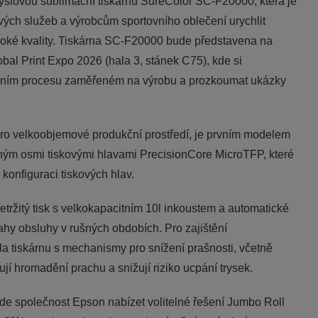
slovou sublimační tiskárnu SureColor SC-F20000, která je
ých služeb a výrobcům sportovního oblečení urychlit
ysoké kvality. Tiskárna SC-F20000 bude představena na
al Print Expo 2026 (hala 3, stánek C75), kde si
ovním procesu zaměřeném na výrobu a prozkoumat ukázky
ro velkoobjemové produkční prostředí, je prvním modelem
ným osmi tiskovými hlavami PrecisionCore MicroTFP, které
 konfiguraci tiskových hlav.
ržitý tisk s velkokapacitním 10l inkoustem a automatické
ahy obsluhy v rušných obdobích. Pro zajištění
a tiskárnu s mechanismy pro snížení prašnosti, včetně
zují hromadění prachu a snižují riziko ucpání trysek.
ude společnost Epson nabízet volitelné řešení Jumbo Roll