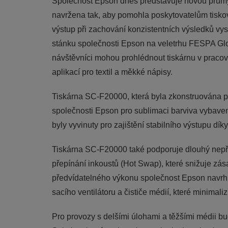
Společnost Epson dnes představuje novou průmy
navržena tak, aby pomohla poskytovatelům tiskov
výstup při zachování konzistentních výsledků v
stánku společnosti Epson na veletrhu FESPA Glob
návštěvníci mohou prohlédnout tiskárnu v prac
aplikací pro textil a měkké nápisy.
Tiskárna SC-F20000, která byla zkonstruována p
společnosti Epson pro sublimaci barviva vybave
byly vyvinuty pro zajištění stabilního výstupu díky
Tiskárna SC-F20000 také podporuje dlouhý nepřet
přepínání inkoustů (Hot Swap), které snižuje zás
předvídatelného výkonu společnost Epson navrhl
sacího ventilátoru a čističe médií, které minimali
Pro provozy s delšími úlohami a těžšími médii b