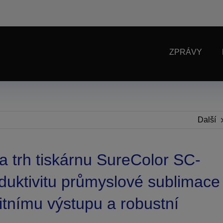
ZPRÁVY
Další
 trh tiskárnu SureColor SC-
duktivitu průmyslové sublimace
itnímu výstupu a robustní