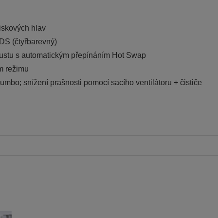
iskových hlav
 DS (čtyřbarevný)
koustu s automatickým přepínáním Hot Swap
ím režimu
Jumbo; snížení prašnosti pomocí sacího ventilátoru + čističe