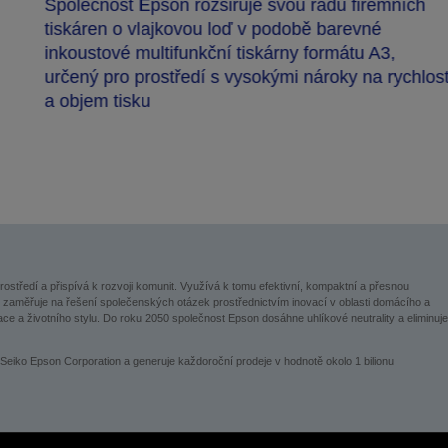
Společnost Epson rozšiřuje svou řadu firemních
tiskáren o vlajkovou loď v podobě barevné
inkoustové multifunkční tiskárny formátu A3,
určený pro prostředí s vysokými nároky na rychlos
a objem tisku
prostředí a přispívá k rozvoji komunit. Využívá k tomu efektivní, kompaktní a přesnou
st se zaměřuje na řešení společenských otázek prostřednictvím inovací v oblasti domácího a
ace a životního stylu. Do roku 2050 společnost Epson dosáhne uhlíkové neutrality a eliminuje
eiko Epson Corporation a generuje každoroční prodeje v hodnotě okolo 1 bilionu