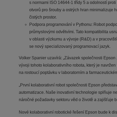
s normami ISO 14644-1 třídy 5 a odolností proti
otvorů pro šrouby a ostrých hran minimalizuje h
čistých prostor.
Podpora programování v Pythonu: Robot podporu
průmyslovými odvětvími. Tato kompatibilita usn
v oblasti výzkumu a vývoje (R&D) a v pracoviští
se nový specializovaný programovací jazyk.
Volker Spanier uzavírá: „Závazek společnosti Epson
vývoji tohoto kolaborativního robota, který je navržen
na rostoucí poptávku v laboratorním a farmaceutické
„První kolaborativní robot společnosti Epson předst
automatizace. Naše inovativní technologie splňuje ne
náročné požadavky sektoru věd o životě a zajišťuje be
Nové kolaborativní robotické řešení Epson bude k dis