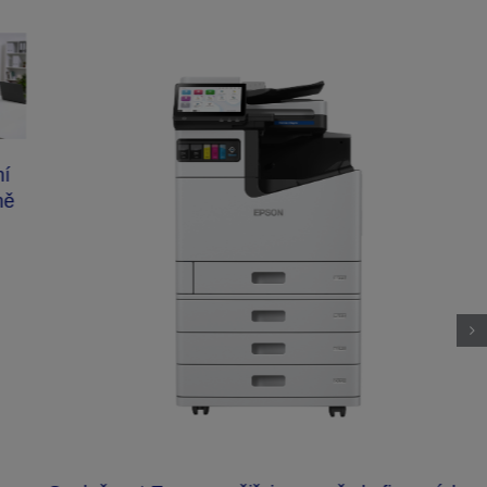
ní
ně