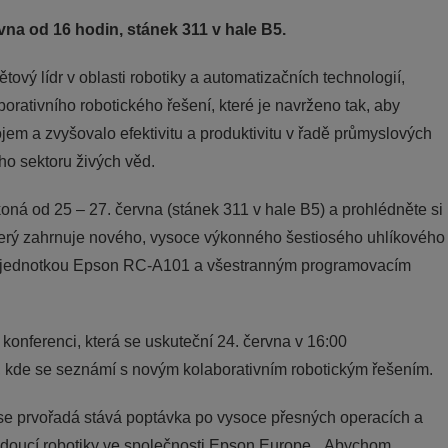
vna od 16 hodin, stánek 311 v hale B5.
vý lídr v oblasti robotiky a automatizačních technologií,
ativního robotického řešení, které je navrženo tak, aby
em a zvyšovalo efektivitu a produktivitu v řadě průmyslových
cího sektoru živých věd.
koná od 25 – 27. června (stánek 311 v hale B5) a prohlédněte si
 který zahrnuje nového, vysoce výkonného šestiosého uhlíkového
í jednotkou Epson RC-A101 a všestranným programovacím
 konferenci, která se uskuteční 24. června v 16:00
 kde se seznámí s novým kolaborativním robotickým řešením.
, se prvořadá stává poptávka po vysoce přesných operacích a
 vedoucí robotiky ve společnosti Epson Europe. „Abychom