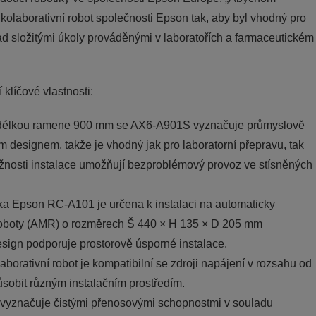
kolaborativní robot společnosti Epson tak, aby byl vhodný pro
nad složitými úkoly prováděnými v laboratořích a farmaceutickém
klíčové vlastnosti:
a délkou ramene 900 mm se AX6-A901S vyznačuje průmyslově
 designem, takže je vhodný jak pro laboratorní přepravu, tak
 možnosti instalace umožňují bezproblémový provoz ve stísněných
otka Epson RC-A101 je určena k instalaci na automaticky
roboty (AMR) o rozměrech Š 440 × H 135 × D 205 mm
esign podporuje prostorově úsporné instalace.
aborativní robot je kompatibilní se zdroji napájení v rozsahu od
ůsobit různým instalačním prostředím.
e vyznačuje čistými přenosovými schopnostmi v souladu