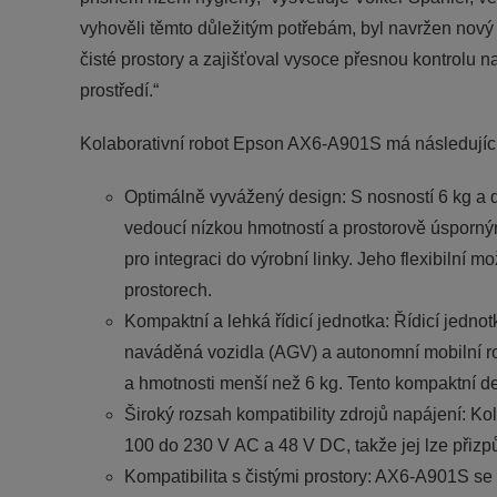
vyhověli těmto důležitým potřebám, byl navržen nový 
čisté prostory a zajišťoval vysoce přesnou kontrolu 
prostředí.“
Kolaborativní robot Epson AX6-A901S má následující 
Optimálně vyvážený design: S nosností 6 kg 
vedoucí nízkou hmotností a prostorově úsporným
pro integraci do výrobní linky. Jeho flexibilní
prostorech.
Kompaktní a lehká řídicí jednotka: Řídicí jedn
naváděná vozidla (AGV) a autonomní mobilní 
a hmotnosti menší než 6 kg. Tento kompaktní d
Široký rozsah kompatibility zdrojů napájení: Kol
100 do 230 V AC a 48 V DC, takže jej lze přizp
Kompatibilita s čistými prostory: AX6-A901S s