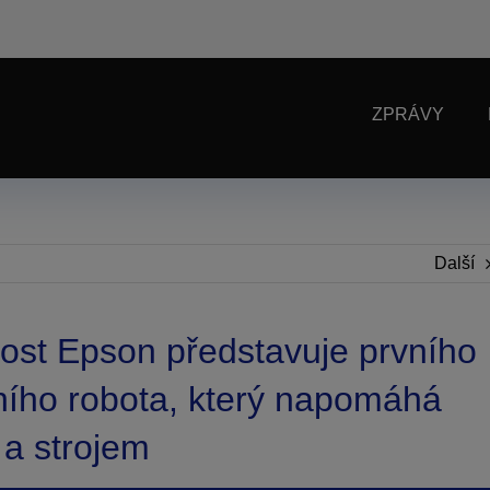
ZPRÁVY
Další
ost Epson představuje prvního
ního robota, který napomáhá
 a strojem