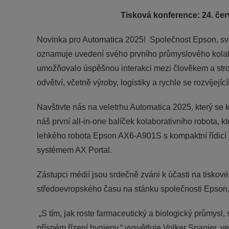
Tisková konference: 24. čer
Novinka pro Automatica 2025! Společnost Epson, světo
oznamuje uvedení svého prvního průmyslového kolabor
umožňovalo úspěšnou interakci mezi člověkem a stroj
odvětví, včetně výroby, logistiky a rychle se rozvíjejí
Navštivte nás na veletrhu Automatica 2025, který se 
náš první all-in-one balíček kolaborativního robota,
lehkého robota Epson AX6-A901S s kompaktní řídic
systémem AX Portal.
Zástupci médií jsou srdečně zváni k účasti na tiskové
středoevropského času na stánku společnosti Epson,
„S tím, jak roste farmaceutický a biologický průmysl
přísném řízení hygieny,“ vysvětluje Volker Spanier,