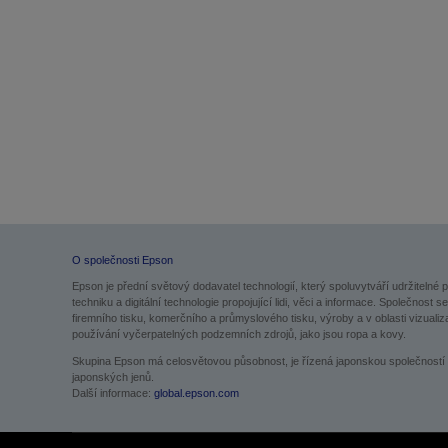
O společnosti Epson
Epson je přední světový dodavatel technologií, který spoluvytváří udržitelné 
techniku a digitální technologie propojující lidi, věci a informace. Společno
firemního tisku, komerčního a průmyslového tisku, výroby a v oblasti vizualiz
používání vyčerpatelných podzemních zdrojů, jako jsou ropa a kovy.
Skupina Epson má celosvětovou působnost, je řízená japonskou společností S
japonských jenů.
Další informace:
global.epson.com