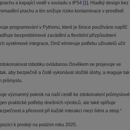
 prachu a kapající vodě v souladu s IP54
[1]
. Hladký design bez
romadění prachu a tím snižuje riziko kontaminace v prostředí
je programování v Pythonu, které je široce používáno napříč
adňuje bezproblémové zavádění a flexibilní přizpůsobení
ch systémové integrace, čímž eliminuje potřebu uživatelů učit
 zdokonalovat robotiku ovládanou člověkem se projevuje ve
 tak, aby bezpečně a čistě vykonával složité úlohy, a reaguje tak
m průmyslu.
avuje významný pokrok na naší cestě ke zdokonalení průmyslové
jen praktické potřeby dnešních výrobců, ale také splňuje
zpečnost a přesnost při každé interakci mezi lidmi a stroji.“
pozici k prodeji na podzim roku 2025.