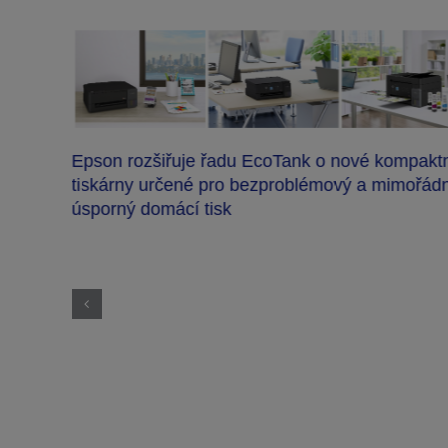
Epson rozšiřuje řadu EcoTank o nové kompakt
tiskárny určené pro bezproblémový a mimořád
úsporný domácí tisk
ích
nery