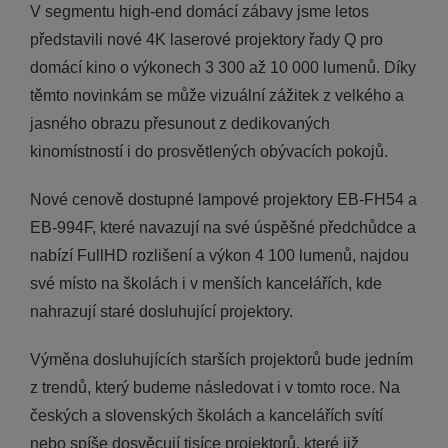
V segmentu high-end domácí zábavy jsme letos
představili nové 4K laserové projektory řady Q pro
domácí kino o výkonech 3 300 až 10 000 lumenů. Díky
těmto novinkám se může vizuální zážitek z velkého a
jasného obrazu přesunout z dedikovaných
kinomístností i do prosvětlených obývacích pokojů.
Nové cenově dostupné lampové projektory EB-FH54 a
EB-994F, které navazují na své úspěšné předchůdce a
nabízí FullHD rozlišení a výkon 4 100 lumenů, najdou
své místo na školách i v menších kancelářích, kde
nahrazují staré dosluhující projektory.
Výměna dosluhujících starších projektorů bude jedním
z trendů, který budeme následovat i v tomto roce. Na
českých a slovenských školách a kancelářích svítí
nebo spíše dosvěcují tisíce projektorů, které již