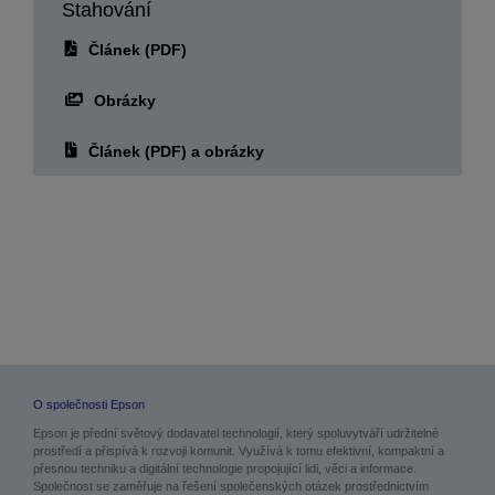
Článek (PDF)
Obrázky
Článek (PDF) a obrázky
O společnosti Epson
Epson je přední světový dodavatel technologií, který spoluvytváří udržitelné
prostředí a přispívá k rozvoji komunit. Využívá k tomu efektivní, kompaktní a
přesnou techniku a digitální technologie propojující lidi, věci a informace.
Společnost se zaměřuje na řešení společenských otázek prostřednictvím
inovací v oblasti domácího a firemního tisku, komerčního a průmyslového tisku,