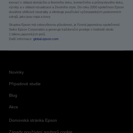
výroby a v oblasti vizualizace a životního stylu. Do roku 2050 společnost Epson
dosáhne uhlíkové neutrality a eliminuje používání vyčerpatelných podzemních
zdrojů, jako jsou ropa a kovy.
Skupina Epson má celosvětovou působnost, je řízená japonskou společností
Seiko Epson Corporation a generuje každoroční prodeje v hodnotě okolo
1 bilionu japonských jenů.
Další informace:
global.epson.com
Novinky
Případové studie
Blog
Akce
Domovská stránka Epson
Zásady používání souborů cookie