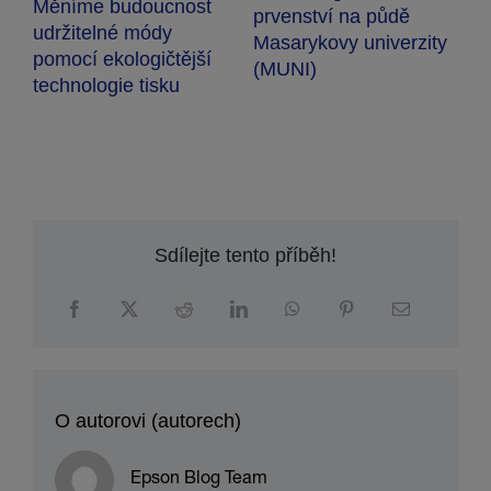
Zářná cesta projektorů
Marcel Divín (Epson):
I
– Matěj Kopecký
Reselleři jsou partneři
ty
l
na celý život
Sdílejte tento příběh!
O autorovi (autorech)
Epson Blog Team