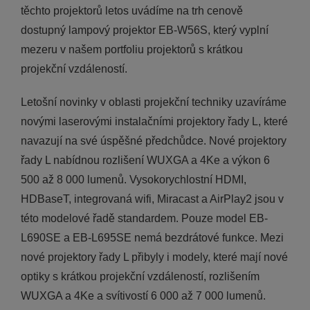
těchto projektorů letos uvádíme na trh cenově
dostupný lampový projektor EB-W56S, který vyplní
mezeru v našem portfoliu projektorů s krátkou
projekční vzdáleností.
Letošní novinky v oblasti projekční techniky uzavíráme
novými laserovými instalačními projektory řady L, které
navazují na své úspěšné předchůdce. Nové projektory
řady L nabídnou rozlišení WUXGA a 4Ke a výkon 6
500 až 8 000 lumenů. Vysokorychlostní HDMI,
HDBaseT, integrovaná wifi, Miracast a AirPlay2 jsou v
této modelové řadě standardem. Pouze model EB-
L690SE a EB-L695SE nemá bezdrátové funkce. Mezi
nové projektory řady L přibyly i modely, které mají nové
optiky s krátkou projekční vzdáleností, rozlišením
WUXGA a 4Ke a svítivostí 6 000 až 7 000 lumenů.