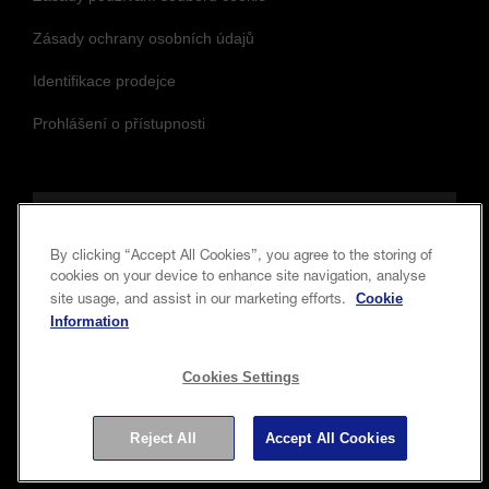
Zásady ochrany osobních údajů
Identifikace prodejce
Prohlášení o přístupnosti
Sledujte nás a zůstaňte v obraze
By clicking “Accept All Cookies”, you agree to the storing of
cookies on your device to enhance site navigation, analyse
Cookie
site usage, and assist in our marketing efforts.
Information
Cookies Settings
Copyright © 2026 Seiko Epson Corporation. Všechna práva
Reject All
Accept All Cookies
vyhrazena.