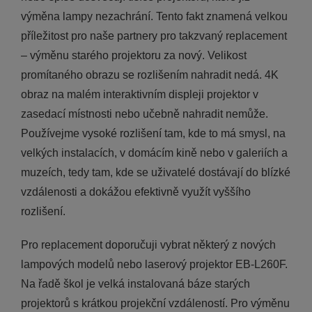
výměna lampy nezachrání. Tento fakt znamená velkou
příležitost pro naše partnery pro takzvaný replacement
– výměnu starého projektoru za nový. Velikost
promítaného obrazu se rozlišením nahradit nedá. 4K
obraz na malém interaktivním displeji projektor v
zasedací místnosti nebo učebně nahradit nemůže.
Používejme vysoké rozlišení tam, kde to má smysl, na
velkých instalacích, v domácím kině nebo v galeriích a
muzeích, tedy tam, kde se uživatelé dostávají do blízké
vzdálenosti a dokážou efektivně využít vyššího
rozlišení.
Pro replacement doporučuji vybrat některý z nových
lampových modelů nebo laserový projektor EB-L260F.
Na řadě škol je velká instalovaná báze starých
projektorů s krátkou projekční vzdáleností. Pro výměnu