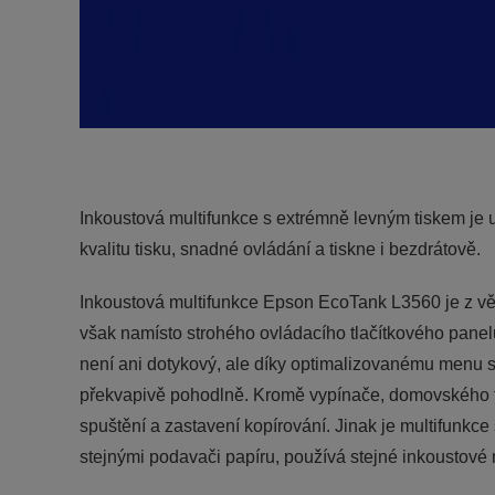
Inkoustová multifunkce s extrémně levným tiskem je u
kvalitu tisku, snadné ovládání a tiskne i bezdrátově.
Inkoustová multifunkce Epson EcoTank L3560 je z vě
však namísto strohého ovládacího tlačítkového panelu
není ani dotykový, ale díky optimalizovanému menu s 
překvapivě pohodlně. Kromě vypínače, domovského tlač
spuštění a zastavení kopírování. Jinak je multifunkce
stejnými podavači papíru, používá stejné inkoustové n