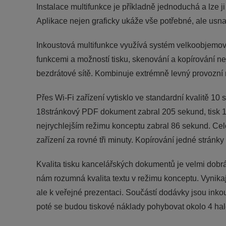
Instalace multifunkce je příkladně jednoduchá a lze 
Aplikace nejen graficky ukáže vše potřebné, ale usnad
Inkoustová multifunkce využívá systém velkoobjemov
funkcemi a možností tisku, skenování a kopírování nej
bezdrátové sítě. Kombinuje extrémně levný provozní n
Přes Wi-Fi zařízení vytisklo ve standardní kvalitě 1
18stránkový PDF dokument zabral 205 sekund, tisk 
nejrychlejším režimu konceptu zabral 86 sekund. Celo
zařízení za rovné tři minuty. Kopírování jedné stránky
Kvalita tisku kancelářských dokumentů je velmi dobrá, 
nám rozumná kvalita textu v režimu konceptu. Vynikajíc
ale k veřejné prezentaci. Součástí dodávky jsou inkou
poté se budou tiskové náklady pohybovat okolo 4 hal