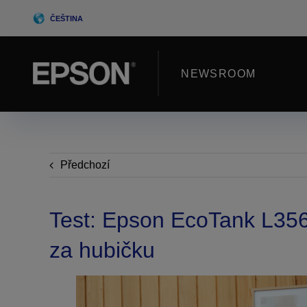
Skip
ČEŠTINA
to
content
NEWSROOM
Předchozí
Test: Epson EcoTank L356
za hubičku