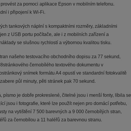
ji provést za pomoci aplikace Epson v mobilním telefonu.
ní i připojení k Wi-Fi.
ých tankových náplní s kompaktními rozměry, základními
en z USB portu počítače, ale i z mobilních zařízení a
áklady se slušnou rychlostí a výbornou kvalitou tisku.
0 stran našeho testovacího obchodního dopisu za 77 sekund,
18stránkového černobílého textového dokumentu v
stránkový snímek formátu A4 opustí ve standardní fotokvalitě
 zabere půl minuty, pěti stránek pak 70 sekund.
písmo je dobře prokreslené, čitelné jsou i menší fonty, líbila se
í jsou i fotografie, které lze použít nejen pro domácí potřebu,
sty na vytištění 7 500 barevných a 9 000 černobílých stran,
éřů za černobílou a 11 haléřů za barevnou stranu.