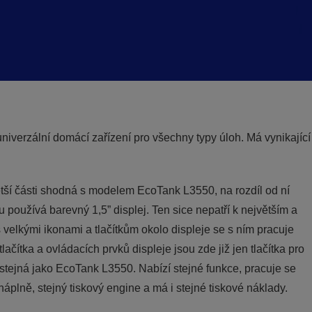
niverzální domácí zařízení pro všechny typy úloh. Má vynikající
tší části shodná s modelem EcoTank L3550, na rozdíl od ní
 používá barevný 1,5” displej. Ten sice nepatří k největším a
velkými ikonami a tlačítkům okolo displeje se s ním pracuje
ítka a ovládacích prvků displeje jsou zde již jen tlačítka pro
 stejná jako EcoTank L3550. Nabízí stejné funkce, pracuje se
áplně, stejný tiskový engine a má i stejné tiskové náklady.