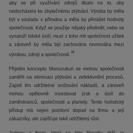
aby se při využívání zdrojů dbalo na to, aby
nedocházelo ke zbytečnému plýtvání. Výroba by měla
být v souladu s přírodou a měla by přinášet hodnoty
společnosti. Když se použije nějaký předmět, nebo se
vynaloží lidské úsilí, musí z toho mít společnost užitek
a zároveň by měla být zachována rovnováha mezi
[ii]
výrobou, zdroji a společností.
Přijetím konceptu Monozukuri se mohou společnosti
zaměřit na eliminaci plýtvání a zefektivnění procesů.
Zajistí tím udržitelné snižování nákladů, a zároveň
mohou opětovně investovat zisk a úsilí do
zaměstnanců, společnosti a planety. Tento holistický
přístup má nejen pozitivní dopad na firmu a její
zákazníky, ale zajišťuje také udržitelný růst.
Jednou z firem, která se této filosofie drží, je