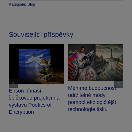
Kategorie:
Blog
Související příspěvky
Technologická
Měníme budoucnost
prvenství na pů
áší
udržitelné módy
Masarykovy univ
projekci na
pomocí ekologičtější
(MUNI)
tics of
technologie tisku