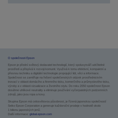
O společnosti Epson
Epson je přední světový dodavatel technologií, který spoluvytváří udržitelné
prostředí a přispívá k rozvoji komunit. Využívá k tomu efektivní, kompaktní a
přesnou techniku a digitální technologie propojující lidi, věci a informace.
Společnost se zaměřuje na řešení společenských otázek prostřednictvím
inovací v oblasti domácího a firemního tisku, komerčního a průmyslového tisku,
výroby a v oblasti vizualizace a životního stylu. Do roku 2050 společnost Epson
dosáhne uhlíkové neutrality a eliminuje používání vyčerpatelných podzemních
zdrojů, jako jsou ropa a kovy.
Skupina Epson má celosvětovou působnost, je řízená japonskou společností
Seiko Epson Corporation a generuje každoroční prodeje v hodnotě okolo
1 bilionu japonských jenů.
Další informace:
global.epson.com