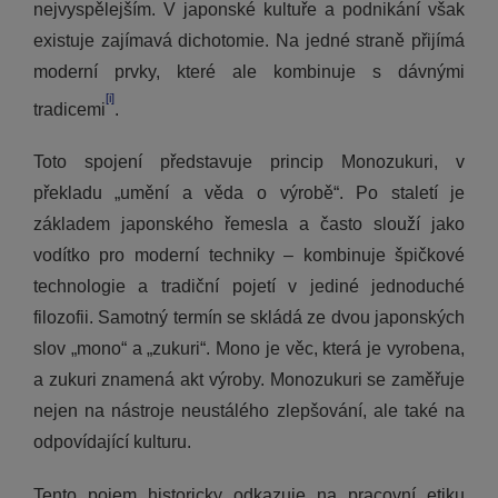
nejvyspělejším. V japonské kultuře a podnikání však
existuje zajímavá dichotomie. Na jedné straně přijímá
moderní prvky, které ale kombinuje s dávnými
[i]
tradicemi
.
Toto spojení představuje princip Monozukuri, v
překladu „umění a věda o výrobě“. Po staletí je
základem japonského řemesla a často slouží jako
vodítko pro moderní techniky – kombinuje špičkové
technologie a tradiční pojetí v jediné jednoduché
filozofii. Samotný termín se skládá ze dvou japonských
slov „mono“ a „zukuri“. Mono je věc, která je vyrobena,
a zukuri znamená akt výroby. Monozukuri se zaměřuje
nejen na nástroje neustálého zlepšování, ale také na
odpovídající kulturu.
Tento pojem historicky odkazuje na pracovní etiku