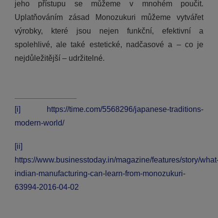
jeho přístupu se můžeme v mnohém poučit.
Uplatňováním zásad Monozukuri můžeme vytvářet
výrobky, které jsou nejen funkční, efektivní a
spolehlivé, ale také estetické, nadčasové a – co je
nejdůležitější – udržitelné.
[i]
https://time.com/5568296/japanese-traditions-
modern-world/
[ii]
https://www.businesstoday.in/magazine/features/story/what
indian-manufacturing-can-learn-from-monozukuri-
63994-2016-04-02