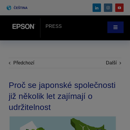
Skip
ČEŠTINA
to
content
PRESS
Toggle
Navigat
Zprávy
Případové studie
Předchozí
Další
Blog
Proč se japonské společnosti
již několik let zajímají o
Akce
udržitelnost
Search
for: