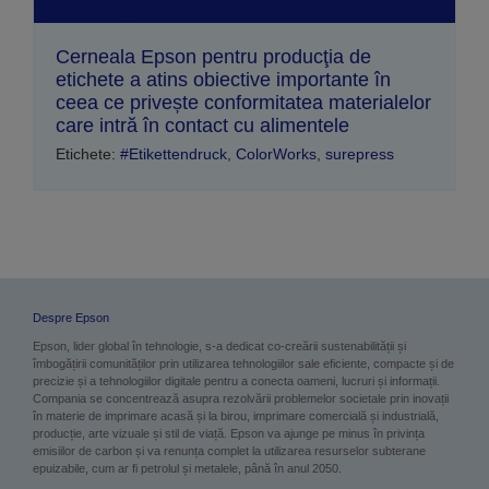
Cerneala Epson pentru producţia de
etichete a atins obiective importante în
ceea ce privește conformitatea materialelor
care intră în contact cu alimentele
Etichete:
#Etikettendruck
,
ColorWorks
,
surepress
Despre Epson
Epson, lider global în tehnologie, s-a dedicat co-creării sustenabilității și
îmbogățirii comunităților prin utilizarea tehnologiilor sale eficiente, compacte și de
precizie și a tehnologiilor digitale pentru a conecta oameni, lucruri și informații.
Compania se concentrează asupra rezolvării problemelor societale prin inovații
în materie de imprimare acasă și la birou, imprimare comercială și industrială,
producție, arte vizuale și stil de viață. Epson va ajunge pe minus în privința
emisiilor de carbon și va renunța complet la utilizarea resurselor subterane
epuizabile, cum ar fi petrolul și metalele, până în anul 2050.