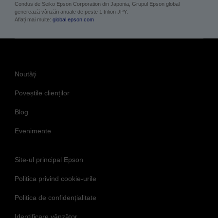
Condus de Seiko Epson Corporation din Japonia, Grupul Epson global
generează vânzări anuale de peste 1 trilion JPY.
Aflați mai multe:
global.epson.com
Noutăţi
Poveștile clienților
Blog
Evenimente
Site-ul principal Epson
Politica privind cookie-urile
Politica de confidențialitate
Identificare vânzător