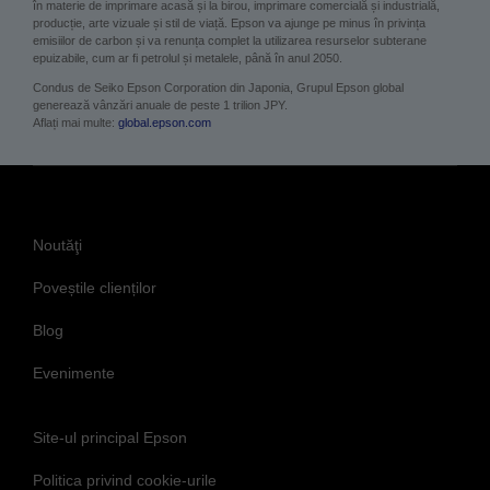
în materie de imprimare acasă și la birou, imprimare comercială și industrială,
producție, arte vizuale și stil de viață. Epson va ajunge pe minus în privința
emisiilor de carbon și va renunța complet la utilizarea resurselor subterane
epuizabile, cum ar fi petrolul și metalele, până în anul 2050.
Condus de Seiko Epson Corporation din Japonia, Grupul Epson global
generează vânzări anuale de peste 1 trilion JPY.
Aflați mai multe:
global.epson.com
Noutăţi
Poveștile clienților
Blog
Evenimente
Site-ul principal Epson
Politica privind cookie-urile