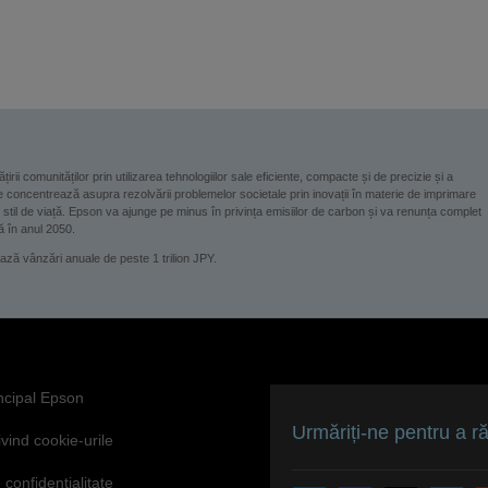
țirii comunităților prin utilizarea tehnologiilor sale eficiente, compacte și de precizie și a
se concentrează asupra rezolvării problemelor societale prin inovații în materie de imprimare
și stil de viață. Epson va ajunge pe minus în privința emisiilor de carbon și va renunța complet
nă în anul 2050.
ă vânzări anuale de peste 1 trilion JPY.
incipal Epson
Urmăriți-ne pentru a r
ivind cookie-urile
 confidențialitate