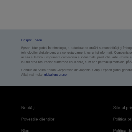
Despre Epson
Epson, lider global în tehnologie, s-a dedicat co-creării sustenabilității și îmbogă
tehnologiilor digitale pentru a conecta oameni, lucruri și informații. Compania 
acasă și la birou, imprimare comercială și industrială, producție, arte vizuale 
la utilizarea resurselor subterane epuizabile, cum ar fi petrolul și metalele, pâ
Condus de Seiko Epson Corporation din Japonia, Grupul Epson global genereaz
Aflați mai multe:
global.epson.com
Noutăţi
Site-ul pr
Poveștile clienților
Politica pr
Blog
Politica de