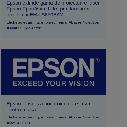
Epson extinde gama de proiectoare laser
Epson EpiqVision Ultra prin lansarea
modelului EH-LS650B/W
Etichete:
#gaming
,
#homecinema
,
#LaserProjection
,
#laserTV
,
projector
Epson lansează noi proiectoare laser
pentru acasă
Etichete:
#gaming
,
#homecinema
,
#LaserProjection
,
#movie
,
CLO