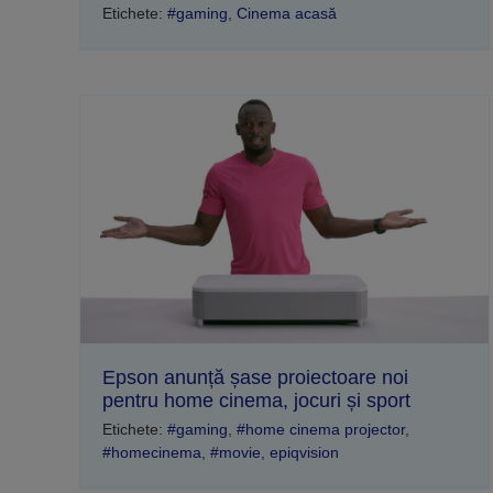
Etichete:
#gaming
,
Cinema acasă
Epson anunță șase proiectoare noi
pentru home cinema, jocuri și sport
Etichete:
#gaming
,
#home cinema projector
,
#homecinema
,
#movie
,
epiqvision