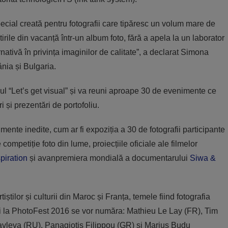
cial creată pentru fotografii care tipăresc un volum mare de
irile din vacanță într-un album foto, fără a apela la un laborator
nativă în privința imaginilor de calitate”, a declarat Simona
ia și Bulgaria.
l “Let’s get visual” și va reuni aproape 30 de evenimente ce
i și prezentări de portofoliu.
imente inedite, cum ar fi expoziția a 30 de fotografii participante
petiție foto din lume, proiecțiile oficiale ale filmelor
piration
și avanpremiera mondială a documentarului
Siwa &
știlor și culturii din Maroc și Franța, temele fiind fotografia
zenți la PhotoFest 2016 se vor număra: Mathieu Le Lay (FR), Tim
vleva (RU), Panagiotis Filippou (GR) și Marius Budu