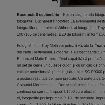
București, 9 septembrie
– Epson susține arta fotogr
fotografiei, Bucharest Photofest. La evenimentul desf
fotografiilor din proiectul Withness al fotografului Tro
100×100 de centimetri și a 20 de fotografii în format 
Fotografiile lui Troy Moth vor putea fi văzute la
Teatr
din cadrul festivalului. Fotografiile au fost tipărit
Enhanced Matte Paper. . Fiind capabilă să producă ce
un set de cerneluri cu zece culori şi cu un cap de pr
calitate profesională, precise şi durabile. SC-P9000
a asigura rezultate de mare precizie. Ca parte a part
Colourful Morrocco a lui Dan Mirică. Imaginile au fost
continuă cu cerneală Epson L1800 care oferă un forma
ei, fotografiile pot imprimate în 191 de secunde. Impr
cerneală a 1.500 de fotografii în format 10×15 cm, dat