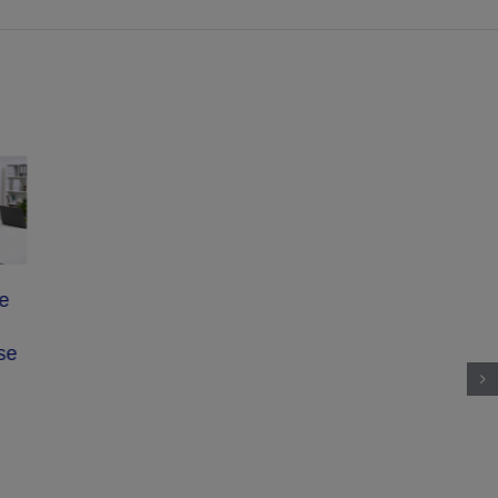
te
use