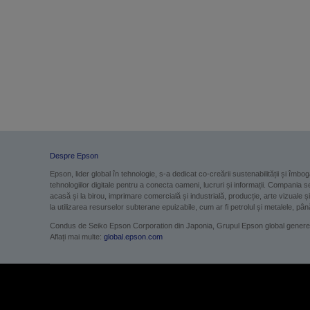
ness
ală
de
Despre Epson
Epson, lider global în tehnologie, s-a dedicat co-creării sustenabilității și îmbogă
tehnologiilor digitale pentru a conecta oameni, lucruri și informații. Compania 
acasă și la birou, imprimare comercială și industrială, producție, arte vizuale 
la utilizarea resurselor subterane epuizabile, cum ar fi petrolul și metalele, pâ
Condus de Seiko Epson Corporation din Japonia, Grupul Epson global genereaz
Aflați mai multe:
global.epson.com