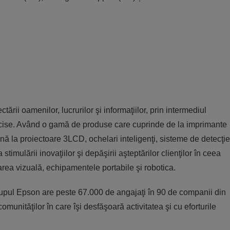
ării oamenilor, lucrurilor şi informaţiilor, prin intermediul
precise. Având o gamă de produse care cuprinde de la imprimante
nă la proiectoare 3LCD, ochelari inteligenţi, sisteme de detecţie
timulării inovaţiilor şi depăşirii aşteptărilor clienţilor în ceea
rea vizuală, echipamentele portabile şi robotica.
pul Epson are peste 67.000 de angajaţi în 90 de companii din
munităţilor în care îşi desfăşoară activitatea şi cu eforturile