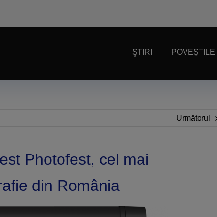
ŞTIRI
POVEȘTILE
Următorul
est Photofest, cel mai
grafie din România