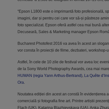
“Epson L1800 este o imprimantă foto profesională, spe
imagini, dar și pentru cei care vor să-și păstreze amint
foto specializat. Epson oferă astfel cea mai bună alter
Decuseară, Sales & Marketing manager Epson Român
Bucharest Photofest 2016 va avea în acest an sloganu
vor consta în proiecții de filme, dezbateri, workshop-ur
Astfel, în cele de 10 zile de festival vor avea loc even
de la Sony World Photography Awards, cea mai mare com
HUMAN (regia Yann Arthus-Bertrand)
,
La Quête d’Ins
Ora
.
Noutatea ediției din acest an constă în evidențierea arti
comercială și fotografia fine art. Printre artiștii pre
Flach (UK), Katarina Blazhievskaya (UA), Anka Zhura