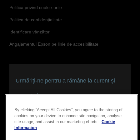
Politica privind cookie-urile
Politica de confidențialitate
Identificare vânzător
Angajamentul Epson pe linie de accesibilitate
Urmăriți-ne pentru a rămâne la curent și
conectați
By clicking “Accept All Cookies”, you agree to the storing of
cookies on your device to enhance site navigation, analyse
site usage, and assist in our marketing efforts.
Cookie
Information