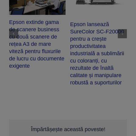
L
e
c
ra
Epson extinde gama
Epson lansează
iu
a
de scanere business
SureColor SC-F20000
cu două scanere de
pentru a crește
rețea A3 de mare
productivitatea
viteză pentru fluxurile
industrială a sublimării
de lucru cu documente
cu coloranți, cu
exigente
rezultate de înaltă
calitate și manipulare
robustă a suporturilor
Împărtășește această poveste!