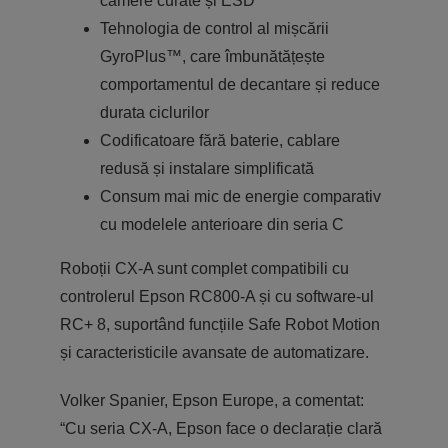
camere curate și ESD
Tehnologia de control al mișcării
GyroPlus™, care îmbunătățește
comportamentul de decantare și reduce
durata ciclurilor
Codificatoare fără baterie, cablare
redusă și instalare simplificată
Consum mai mic de energie comparativ
cu modelele anterioare din seria C
Roboții CX-A sunt complet compatibili cu
controlerul Epson RC800-A și cu software-ul
RC+ 8, suportând funcțiile Safe Robot Motion
și caracteristicile avansate de automatizare.
Volker Spanier, Epson Europe, a comentat:
“Cu seria CX-A, Epson face o declarație clară