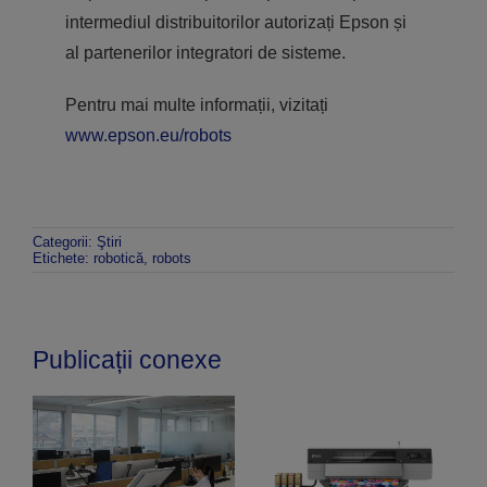
intermediul distribuitorilor autorizați Epson și
al partenerilor integratori de sisteme.
Pentru mai multe informații, vizitați
www.epson.eu/robots
Categorii:
Ştiri
Etichete:
robotică
,
robots
Publicații conexe
E