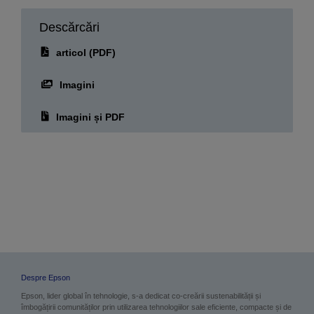
Descărcări
articol (PDF)
Imagini
Imagini și PDF
Despre Epson
Epson, lider global în tehnologie, s-a dedicat co-creării sustenabilității și
îmbogățirii comunităților prin utilizarea tehnologiilor sale eficiente, compacte și de