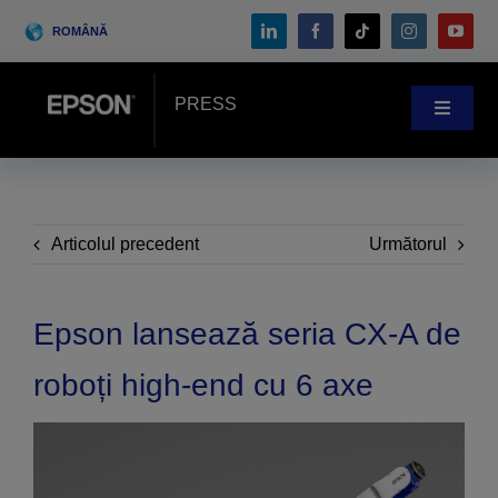
Skip
ROMÂNĂ
to
content
PRESS
Toggle
Navigat
Ştiri
Poveștile clienților
Articolul precedent
Următorul
Blog
Epson lansează seria CX-A de
roboți high-end cu 6 axe
Evenimente
Search
for: