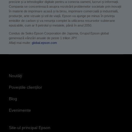
precizie și a tehnologiilor digitale pentru a conecta oameni, lucruri și informații.
Compania se concentrează asupra rezolvării problemelor societale prin inovații
în materie de imprimare acasă și la birou, imprimare comercială și industrială,
producție, arte vizuale și stil de viață. Epson va ajunge pe minus în privința
emisiilor de carbon și va renunța complet la utilizarea resurselor subterane
epuizabile, cum ar fi petrolul și metalele, până în anul 2050.
Condus de Seiko Epson Corporation din Japonia, Grupul Epson global
generează vânzări anuale de peste 1 trilion JPY.
Aflați mai multe:
global.epson.com
Noutăţi
Poveștile clienților
Blog
Evenimente
Site-ul principal Epson