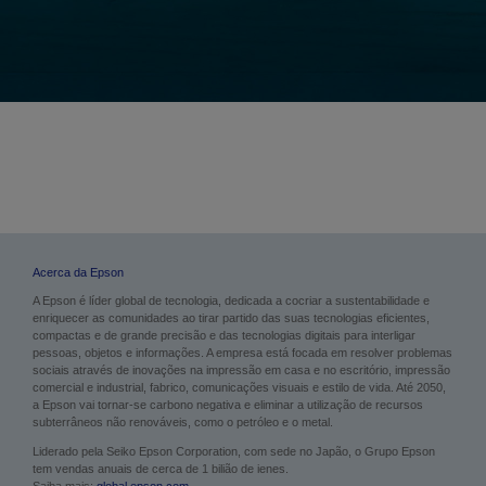
Acerca da Epson
A Epson é líder global de tecnologia, dedicada a cocriar a sustentabilidade e
enriquecer as comunidades ao tirar partido das suas tecnologias eficientes,
compactas e de grande precisão e das tecnologias digitais para interligar
pessoas, objetos e informações. A empresa está focada em resolver problemas
sociais através de inovações na impressão em casa e no escritório, impressão
comercial e industrial, fabrico, comunicações visuais e estilo de vida. Até 2050,
a Epson vai tornar-se carbono negativa e eliminar a utilização de recursos
subterrâneos não renováveis, como o petróleo e o metal.
Liderado pela Seiko Epson Corporation, com sede no Japão, o Grupo Epson
tem vendas anuais de cerca de 1 bilião de ienes.
Saiba mais:
global.epson.com