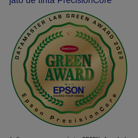
jato de tinta PrecisionCore