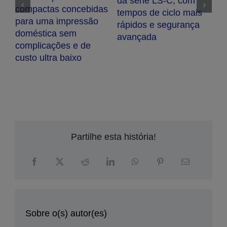
da série LS-C, com
compactas concebidas
tempos de ciclo mais
para uma impressão
rápidos e segurança
doméstica sem
avançada
s
A
complicações e de
g
custo ultra baixo
ra
p
p
s
e
i
n
c
Partilhe esta história!
Sobre o(s) autor(es)