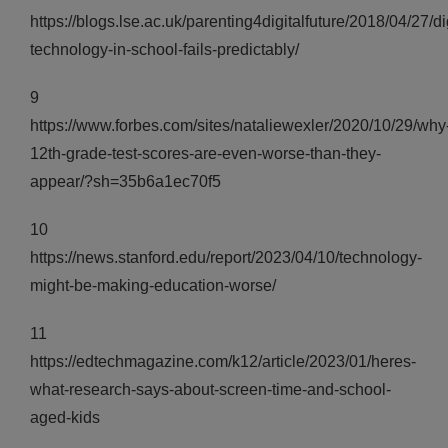
https://blogs.lse.ac.uk/parenting4digitalfuture/2018/04/27/dig
technology-in-school-fails-predictably/
9
https://www.forbes.com/sites/nataliewexler/2020/10/29/why
12th-grade-test-scores-are-even-worse-than-they-
appear/?sh=35b6a1ec70f5
10
https://news.stanford.edu/report/2023/04/10/technology-
might-be-making-education-worse/
11
https://edtechmagazine.com/k12/article/2023/01/heres-
what-research-says-about-screen-time-and-school-
aged-kids