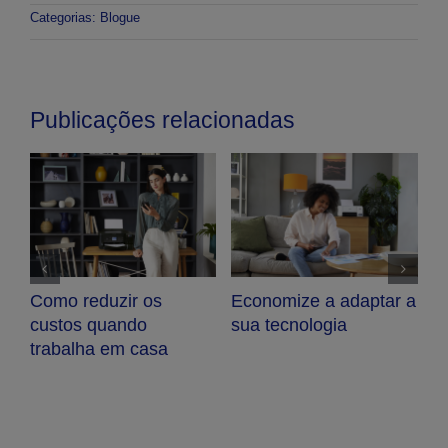
Categorias:
Blogue
Publicações relacionadas
m
Como reduzir os
Economize a adaptar a
A
custos quando
sua tecnologia
I
trabalha em casa
d
c
E
s