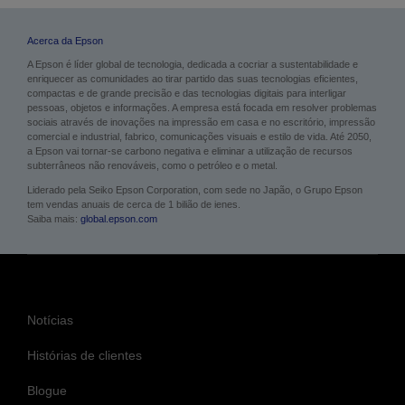
Acerca da Epson
A Epson é líder global de tecnologia, dedicada a cocriar a sustentabilidade e
enriquecer as comunidades ao tirar partido das suas tecnologias eficientes,
compactas e de grande precisão e das tecnologias digitais para interligar
pessoas, objetos e informações. A empresa está focada em resolver problemas
sociais através de inovações na impressão em casa e no escritório, impressão
comercial e industrial, fabrico, comunicações visuais e estilo de vida. Até 2050,
a Epson vai tornar-se carbono negativa e eliminar a utilização de recursos
subterrâneos não renováveis, como o petróleo e o metal.
Liderado pela Seiko Epson Corporation, com sede no Japão, o Grupo Epson
tem vendas anuais de cerca de 1 bilião de ienes.
Saiba mais:
global.epson.com
Notícias
Histórias de clientes
Blogue